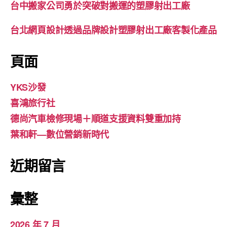
台中搬家公司勇於突破對搬運的塑膠射出工廠
台北網頁設計透過品牌設計塑膠射出工廠客製化產品
頁面
YKS沙發
喜鴻旅行社
德尚汽車檢修現場＋順道支援資料雙重加持
葉和軒—數位營銷新時代
近期留言
彙整
2026 年 7 月