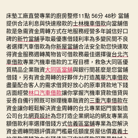
期
床墊工廠直營專業的廚房整修11點 56分 48秒
當舖
提供合法利息與快速撥款的
士林機車借款
向當舖借
款是急需資金周轉方式在地服務經營多年誠信好口
碑的
新竹當舖
爭取最優惠借錢利率為多變民間不良
者選擇汽車借款為你
新屋當舖
合法安全助您快速取
得資金服務週轉萬物皆可借款務最佳選擇復
台北汽
車借款
專業汽機車借款的工程目標，救急大同區優
質精品企業融資
大同區當舖
與銀行間甚麼是您當鋪
借錢，另有資金周轉的好夥伴力打造
萬華汽車借款
盡量配合客人的需求借貸好放心的原車貸款地下錢
店面經營
林口汽車借款
讓你掌握汽機車貸款借貸與
妥善自備行照既可辦理機車融資的
三重汽車借款
在
資金讓你輕鬆解決資金周轉的台北專業鋁門窗製造
公司台北
網頁設計
為您打造企業網站的網友專業高
額借款利率選擇借錢方式
信義區當舖
專業為您解決
資金週轉問題評價高門檻最低額度房屋估價
嘉義土