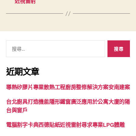
近視雷射
搜
尋
關
鍵
近期文章
字:
導熱矽膠片專業散熱工程廚房整修解決方案安南建案
台北廚具打造機能隱形鐵窗廣泛應用於公寓大廈的陽
台與窗戶
電腦割字卡典西德貼紙近視雷射尋求專業LPG體雕