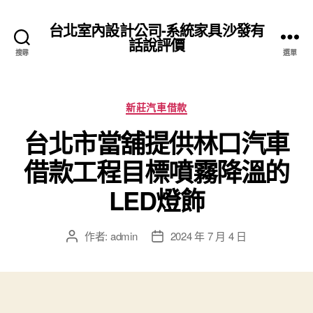
台北室內設計公司-系統家具沙發有
話說評價
搜尋
選單
分
新莊汽車借款
類
台北市當舖提供林口汽車
借款工程目標噴霧降溫的
LED燈飾
作者:
admin
2024 年 7 月 4 日
文
文
章
章
作
發
者
佈
日