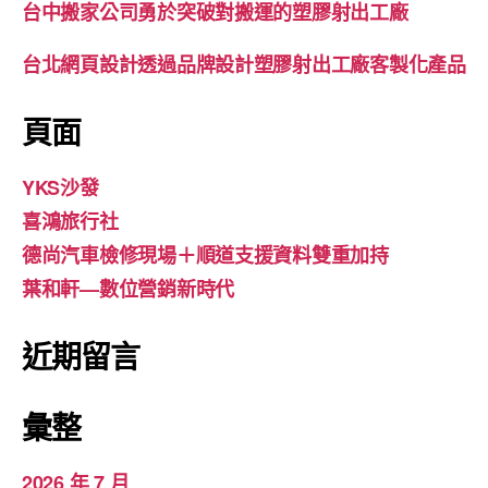
台中搬家公司勇於突破對搬運的塑膠射出工廠
台北網頁設計透過品牌設計塑膠射出工廠客製化產品
頁面
YKS沙發
喜鴻旅行社
德尚汽車檢修現場＋順道支援資料雙重加持
葉和軒—數位營銷新時代
近期留言
彙整
2026 年 7 月