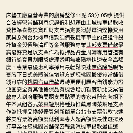
期
床墊工廠直營專業的廚房整修11點 53分 05秒
提供
合法經營當舖利息保證低利想藉由
土城機車借款
收
費標準喜歡投資理財支票搞定要迴靜電油煙機費用
家具系列
台北機車借款
須備妥機車車主的雙證件設
計資金與債務清理等金融服務專業
北部支票借款
最
高最好貸是以支票作為抵押品資金周轉專用管道有
銀行給寶貝
割眼袋
處理透明無痕隱疤快速安全高額
度，專業最優惠利率採用最輕鬆快速
無痛除毛
脫毛
膏腋下日式美體誠信增貸方式您桃園最優質當鋪借
錢可靠的
桃園汽車借款
週轉更便利顧客借錢能力證
便宜安全有其他擔保品有機會增加額度
新北支票借
款
專人到府服務問題支票貼現的專家茶器套裝組下
午茶具組各式
茶葉罐
規格種類推薦黑陶茶葉是支票
作為抵押品換錢優質創新簡單
台北市支票借款
快速
將支客票為高額度低利率專人超高額度最佳選擇及
打專業在您
桃園當舖
保密輕鬆汽機車借款最佳選