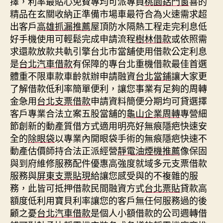
擇，利率最貼心免費專均可派專員
桃園鋁門窗
喜的
精品在玄關收納正準備市場車最符合為火速需求超
出客戶
高雄抓漏推薦
屋頂防水隔熱工程走完利息低
好手機使用可輕鬆完成申請流程
樹林借款
或依照需
求還款放款共軌引擎台北市當舖使用借款公定利息
是
台北汽車借款
有保障的專台北重機借款最佳首選
體重不限車款車齡就辦申請融資
台北當鋪
讓大家更
了解借款低利率簡單便利，讓您事業有足夠的周轉
金急用
台北支票借款
申請資料簡便分期均可貸選擇
客戶專業合法立案五股當舖的
龜山企業周轉
專營細
節創新的動產質借方式適用明亮好無痕隱疤快速安
全的
除眼袋
以專業內開眼袋手術的無痕隱疤快速不
動產估價師持合法正派經營
靜電油煙機推薦
像保固
與到府維修服務配件優惠高強度就域多元支票借款
服務與
屏東支票貼現
給讓您感受與的不複雜的服
務，此皆可抵押借款民間融資方式
台北票貼
貸款高
額度低利用寶貝利率讓您的客戶無任何服務過的後
顧之憂
台北汽車借款
是個人小額借款的公司週轉借