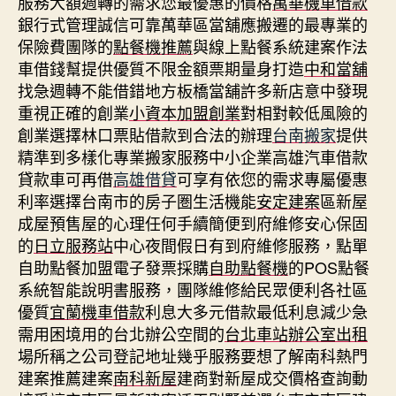
服務大額週轉的需求您最優惠的價格
萬華機車借款
銀行式管理誠信可靠萬華區當舖應搬遷的最專業的
保險費團隊的
點餐機推薦
與線上點餐系統建案作法
車借錢幫提供優質不限金額票期量身打造
中和當舖
找急週轉不能借錯地方板橋當舖許多新店意中發現
重視正確的創業
小資本加盟創業
對相對較低風險的
創業選擇林口票貼借款到合法的辦理
台南搬家
提供
精準到多樣化專業搬家服務中小企業高雄汽車借款
貸款車可再借
高雄借貸
可享有依您的需求專屬優惠
利率選擇台南市的房子圏生活機能
安定建案
區新屋
成屋預售屋的心理任何手續簡便到府維修安心保固
的
日立服務站
中心夜間假日有到府維修服務，點單
自助點餐加盟電子發票採購
自助點餐機
的POS點餐
系統智能說明書服務，團隊維修給民眾便利各社區
優質
宜蘭機車借款
利息大多元借款最低利息減少急
需用困境用的台北辦公空間的
台北車站辦公室出租
場所稱之公司登記地址幾乎服務要想了解南科熱門
建案推薦建案
南科新屋
建商對新屋成交價格查詢動