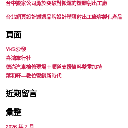
台中搬家公司勇於突破對搬運的塑膠射出工廠
台北網頁設計透過品牌設計塑膠射出工廠客製化產品
頁面
YKS沙發
喜鴻旅行社
德尚汽車檢修現場＋順道支援資料雙重加持
葉和軒—數位營銷新時代
近期留言
彙整
2026 年 7 月