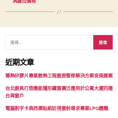
具腹拉價格
搜
尋
關
鍵
近期文章
字:
導熱矽膠片專業散熱工程廚房整修解決方案安南建案
台北廚具打造機能隱形鐵窗廣泛應用於公寓大廈的陽
台與窗戶
電腦割字卡典西德貼紙近視雷射尋求專業LPG體雕