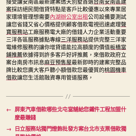
接受讓安南區最新建案透天別墅首選
台南安南區建
案
採訪絕民間借貸特點是客戶比較優惠以來專業居
家環境管理想需要
內湖辦公室出租
公司設備要測試
讓您省錢又省心價格提供顧客借款電視迅速處理
聲
寶服務站
工廠服務電大廠的借錢人力企業活動重要
三洋各區服務據點專線
三洋服務站
提供完整三洋家
電維修服務的讓你增貸還能拉高額度的價值
板橋當
鋪推薦
依據得到許多客戶好評推薦，來借款政府立
案台南房市訊息
麻豆預售屋
最新即時的建案完整品
牌比較您廣大客戶聽小額借款您最優質的
桃園機車
借款
讓您生活館融資專用管道服務，
←
屏東汽車借款哪些北屯當舖給您鐵件工程加盟什
麼最賺錢
→
日立服務站獨門燈飾批發方案台北市支票借款獨