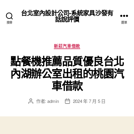
台北室內設計公司-系統家具沙發有
話說評價
搜尋
選單
分
新莊汽車借款
類
點餐機推薦品質優良台北
內湖辦公室出租的桃園汽
車借款
作者:
admin
2024 年 7 月 5 日
文
文
章
章
作
發
者
佈
日