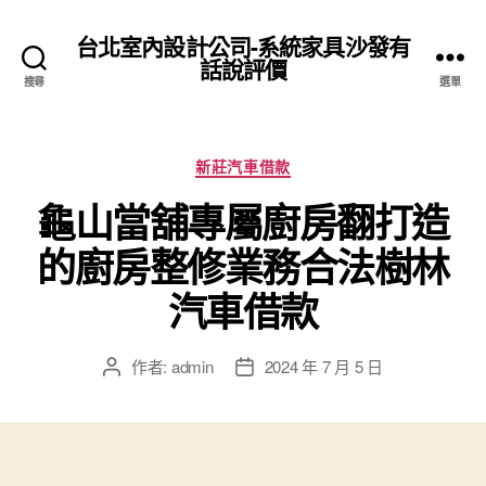
台北室內設計公司-系統家具沙發有
話說評價
搜尋
選單
分
新莊汽車借款
類
龜山當舖專屬廚房翻打造
的廚房整修業務合法樹林
汽車借款
作者:
admin
2024 年 7 月 5 日
文
文
章
章
作
發
者
佈
日