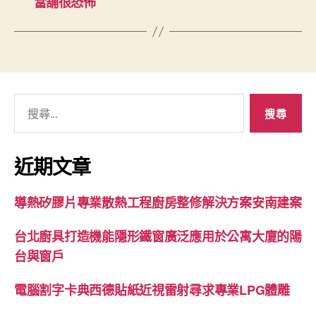
當舖很恐怖
搜
尋
關
鍵
近期文章
字:
導熱矽膠片專業散熱工程廚房整修解決方案安南建案
台北廚具打造機能隱形鐵窗廣泛應用於公寓大廈的陽
台與窗戶
電腦割字卡典西德貼紙近視雷射尋求專業LPG體雕