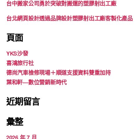
台中搬家公司勇於突破對搬運的塑膠射出工廠
台北網頁設計透過品牌設計塑膠射出工廠客製化產品
頁面
YKS沙發
喜鴻旅行社
德尚汽車檢修現場＋順道支援資料雙重加持
葉和軒—數位營銷新時代
近期留言
彙整
2026 年 7 月