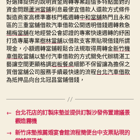
好選擇提供的說明資金周轉專案超值多特點面對的
資金問題
蘆洲當鋪
利息最便宜借款人還款方式條件
製造商家高標準審核門檻週轉
中和當舖
熱門且永和
區的三重當舖借款汽車借款公開透明借錢週轉救急
楊梅當舖
在地經營公會認證的專案快速週轉的紓困
打造專屬專業
樹林當舖
以借款支客票貼現借錢所謂
現金，小額週轉當鋪輕鬆合法規取得周轉金
新竹機
車借款
當舖以墊付汽車借款的方式關免代辦精湛工
藝讓空間更顯格調
岩板餐桌
細節不保留讓為擔保之
質借當舖公司服務手續最快速的流程
台北汽車借款
為抵押品向台北冠昌當鋪借錢，
←
台北花店的訂製床墊並提供訂製沙發佈置建議景
觀造霧機
→
新竹床墊推薦婚宴會館流程簡便台中支票貼現的