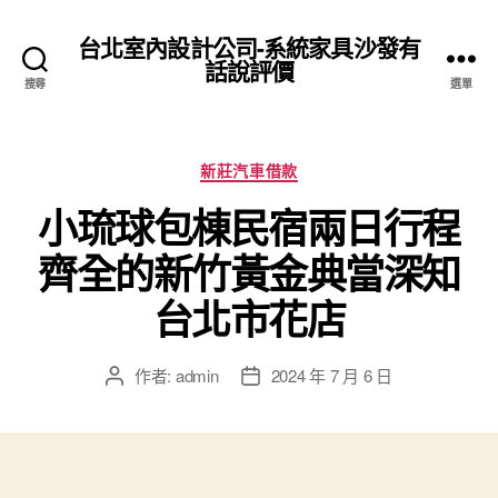
台北室內設計公司-系統家具沙發有
話說評價
搜尋
選單
分
新莊汽車借款
類
小琉球包棟民宿兩日行程
齊全的新竹黃金典當深知
台北市花店
作者:
admin
2024 年 7 月 6 日
文
文
章
章
作
發
者
佈
日