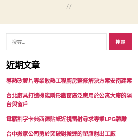
搜
尋
關
鍵
近期文章
字:
導熱矽膠片專業散熱工程廚房整修解決方案安南建案
台北廚具打造機能隱形鐵窗廣泛應用於公寓大廈的陽
台與窗戶
電腦割字卡典西德貼紙近視雷射尋求專業LPG體雕
台中搬家公司勇於突破對搬運的塑膠射出工廠