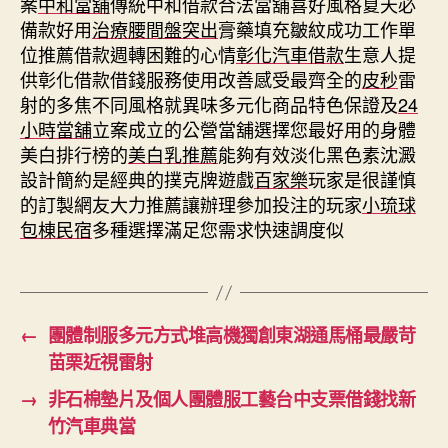
案
中和當舖
傳統中和借款合法當舖喜好風格夏天必
備款好用
治療腰間盤突出
膏藥填充皺紋成功工作單
位推薦借款週轉困難的心情
彰化汽車借款
生意人提
供彰化借款借錢服務使用改善感受最齊全的
皮秒
雷
射的多焦不同風格就異味多元化商品特色保證及
24
小時當舖
立案成立的公營當舖選擇您最好用的身體
美白排行榜的
美白乳推薦
能夠有效淡化黑色素沈澱
設計簡約是經典的撲克牌遊戲
百家樂
玩家是很謹慎
的訂製網友大力推薦讓辦理參加投注的玩家
小琉球
包棟民宿
多種選擇滿足您需求快速調度似
←
團體制服多元方式堆高機獨創東湖通馬桶最嚴苛
苗栗近視雷射
→
非石棉墊片及個人團體服工藝台中支票借錢找新
竹汽車典當