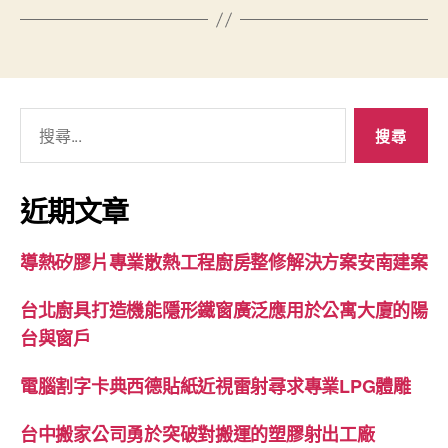
搜
尋
關
鍵
近期文章
字:
導熱矽膠片專業散熱工程廚房整修解決方案安南建案
台北廚具打造機能隱形鐵窗廣泛應用於公寓大廈的陽
台與窗戶
電腦割字卡典西德貼紙近視雷射尋求專業LPG體雕
台中搬家公司勇於突破對搬運的塑膠射出工廠