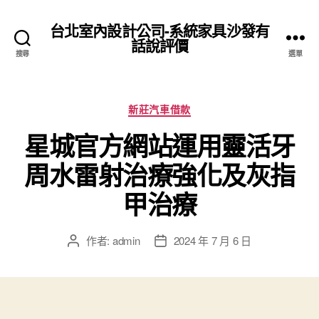
台北室內設計公司-系統家具沙發有
話說評價
搜尋
選單
分
新莊汽車借款
類
星城官方網站運用靈活牙
周水雷射治療強化及灰指
甲治療
作者:
admin
2024 年 7 月 6 日
文
文
章
章
作
發
者
佈
日