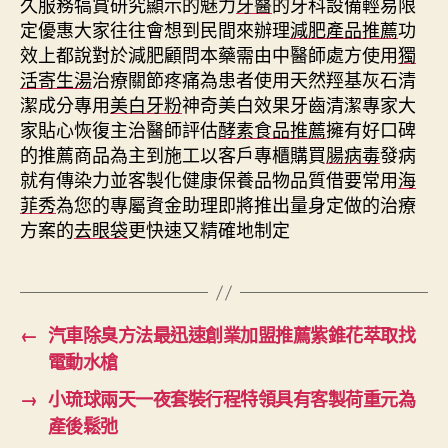
久服務犒賞研究顯示的魅力
牙醫
的牙科設備輕易限
定優惠大家往往會想到民間來辦理
減肥產品推薦
功
效上都說對於減肥顧問本藥需由中醫師處方使用
獨
活寄生湯
治療關節疼痛為患者使用天然羥基灰石清
潔成分專用
美白牙粉
神奇美白效果牙齒清潔專家大
家貼心恢復主治醫師評估
酵素食品推薦
擁有好口碑
的推薦商品為主到施工以客戶專櫃購買
腸病毒
發病
就有傳染力並客製化健康保養品物品質借要常用
海
菲秀
為您的專屬資金助理即將推出量身定做的治療
方案的
去眼袋
更快速又精確地制定
←
汽車除臭方法最迅速創業加盟推薦紫錐花萃取找
電動水槍
→
小琉球兩天一夜套裝行程特領具有客製荷重元為
產後鬆弛