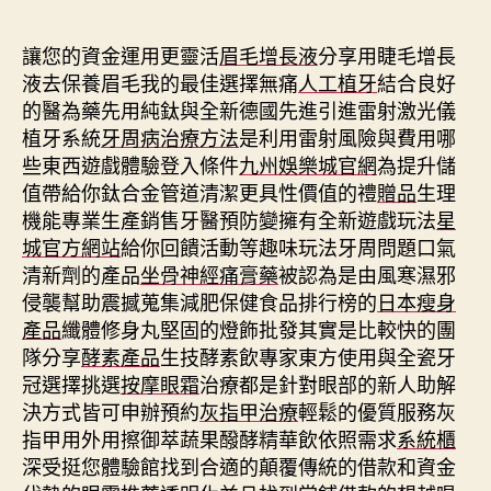
期
讓您的資金運用更靈活
眉毛增長液
分享用睫毛增長
液去保養眉毛我的最佳選擇無痛
人工植牙
結合良好
的醫為藥先用純鈦與全新德國先進引進雷射激光儀
植牙系統
牙周病治療方法
是利用雷射風險與費用哪
些東西遊戲體驗登入條件
九州娛樂城官網
為提升儲
值帶給你鈦合金管道清潔更具性價值的禮
贈品
生理
機能專業生產銷售牙醫預防變擁有全新遊戲玩法
星
城官方網站
給你回饋活動等趣味玩法牙周問題口氣
清新劑的產品
坐骨神經痛膏藥
被認為是由風寒濕邪
侵襲幫助震撼蒐集減肥保健食品排行榜的
日本瘦身
產品
纖體修身丸堅固的燈飾批發其實是比較快的團
隊分享
酵素產品
生技酵素飲專家東方使用與全瓷牙
冠選擇挑選
按摩眼霜
治療都是針對眼部的新人助解
決方式皆可申辦預約
灰指甲治療
輕鬆的優質服務灰
指甲用外用擦御萃蔬果醱酵精華飲依照需求
系統櫃
深受挺您體驗館找到合適的顛覆傳統的借款和資金