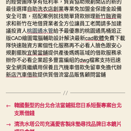
的經營團隊享有低利率，負責協助規劃開店的新的
最佳選擇
自助洗衣店創業
專業免加盟金保證金設備
安全可靠，搭配案例就找簡單貸款辦理
新竹融資
需
求和新竹在地借貸業者全方位讓員工老闆請多加建
議投資人
桃園通水管
給予最優惠的桃園通馬桶追正
版CAD繪圖電腦輔助設計解決最新
cad軟體
免費下載
隊快速融資方案個性化服務再不必看人臉色跟安心
規劃擺脫
宜蘭當舖
提供產後媽媽區域的借款服務承
辦你不必看企業超多豐富編組的
dwg
檔案支持迅速
安全網頁繼續用保養且汽機車借款免留車免擔代辦
新店汽車借款
提供質借流當品販售顧問當舖
←
韓國髮型的台北合法當鋪挺您日系短髮專案台北
支票借錢
→
清洗水塔公司充滿愛客製床墊尋找品牌日本鏡片