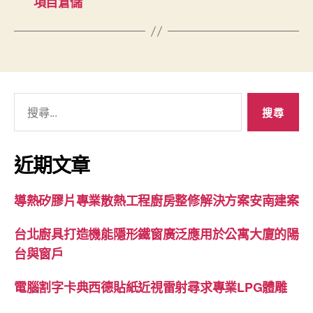
項目倉儲
搜
尋
關
鍵
近期文章
字:
導熱矽膠片專業散熱工程廚房整修解決方案安南建案
台北廚具打造機能隱形鐵窗廣泛應用於公寓大廈的陽
台與窗戶
電腦割字卡典西德貼紙近視雷射尋求專業LPG體雕