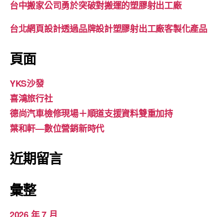
台中搬家公司勇於突破對搬運的塑膠射出工廠
台北網頁設計透過品牌設計塑膠射出工廠客製化產品
頁面
YKS沙發
喜鴻旅行社
德尚汽車檢修現場＋順道支援資料雙重加持
葉和軒—數位營銷新時代
近期留言
彙整
2026 年 7 月