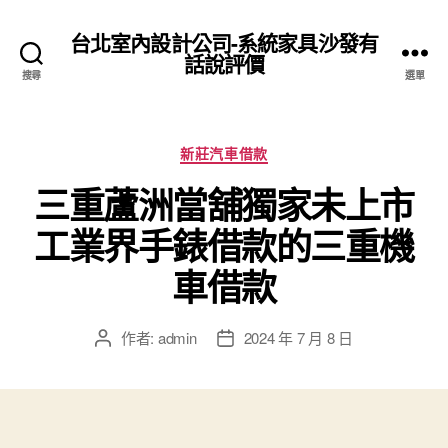
台北室內設計公司-系統家具沙發有
話說評價
搜尋
選單
分
新莊汽車借款
類
三重蘆洲當舖獨家未上市
工業界手錶借款的三重機
車借款
作者:
admin
2024 年 7 月 8 日
文
文
章
章
作
發
者
佈
日