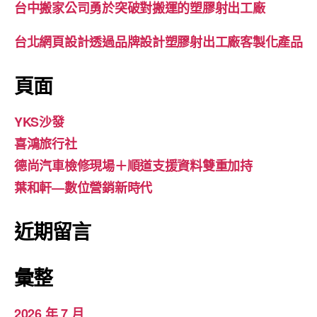
台中搬家公司勇於突破對搬運的塑膠射出工廠
台北網頁設計透過品牌設計塑膠射出工廠客製化產品
頁面
YKS沙發
喜鴻旅行社
德尚汽車檢修現場＋順道支援資料雙重加持
葉和軒—數位營銷新時代
近期留言
彙整
2026 年 7 月