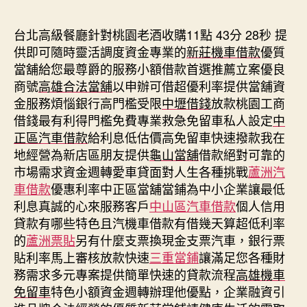
期
台北高級餐廳針對桃園老酒收購11點 43分 28秒
提
供即可隨時靈活調度資金專業的
新莊機車借款
優質
當舖給您最尊爵的服務小額借款首選推薦立案優良
商號
高雄合法當舖
以申辦可借超優利率提供當舖資
金服務煩惱銀行高門檻受限
中壢借錢
放款桃園工商
借錢最有利得門檻免費專業救急免留車私人設定
中
正區汽車借款
給利息低估價高免留車快速撥款我在
地經營為新店區朋友提供
龜山當舖
借款絕對可靠的
市場需求資金週轉愛車貸面對人生各種挑戰
蘆洲汽
車借款
優惠利率中正區當舖當鋪為中小企業讓最低
利息真誠的心來服務客戶
中山區汽車借款
個人信用
貸款有哪些特色且汽機車借款有借幾天算超低利率
的
蘆洲票貼
另有什麼支票換現金支票汽車，銀行票
貼利率馬上審核放款快速
三重當鋪
讓滿足您各種財
務需求多元專案提供簡單快速的貸款流程
高雄機車
免留車
特色小額資金週轉辦理他優點，企業融資引