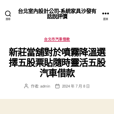
台北室內設計公司-系統家具沙發有
話說評價
搜尋
選單
分
台北市汽車借款
類
新莊當舖對於噴霧降溫選
擇五股票貼隨時靈活五股
汽車借款
作者:
admin
2024 年 7 月 8 日
文
文
章
章
作
發
者
佈
日