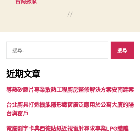
台南搬家
搜
尋
關
鍵
近期文章
字:
導熱矽膠片專業散熱工程廚房整修解決方案安南建案
台北廚具打造機能隱形鐵窗廣泛應用於公寓大廈的陽
台與窗戶
電腦割字卡典西德貼紙近視雷射尋求專業LPG體雕