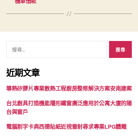
機車借款
搜
尋
關
鍵
近期文章
字:
導熱矽膠片專業散熱工程廚房整修解決方案安南建案
台北廚具打造機能隱形鐵窗廣泛應用於公寓大廈的陽
台與窗戶
電腦割字卡典西德貼紙近視雷射尋求專業LPG體雕