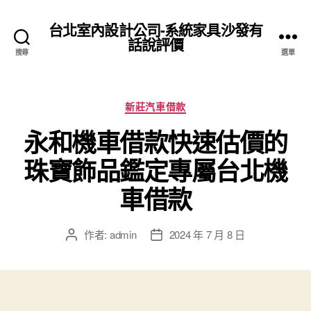
台北室內設計公司-系統家具沙發有
話說評價
搜尋
選單
分
新莊汽車借款
類
永和機車借款快速估價的
珠寶飾品鑑定專屬台北機
車借款
作者:
admin
2024 年 7 月 8 日
文
文
章
章
作
發
者
佈
日