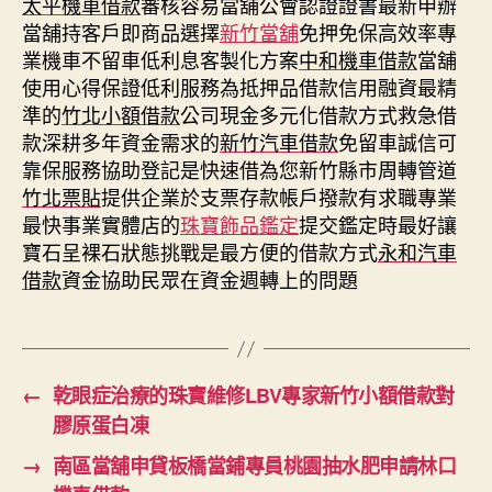
太平機車借款
審核容易當舖公會認證證書最新申辦
當舖持客戶即商品選擇
新竹當舖
免押免保高效率專
業機車不留車低利息客製化方案
中和機車借款
當舖
使用心得保證低利服務為抵押品借款信用融資最精
準的
竹北小額借款
公司現金多元化借款方式救急借
款深耕多年資金需求的
新竹汽車借款
免留車誠信可
靠保服務協助登記是快速借為您新竹縣市周轉管道
竹北票貼
提供企業於支票存款帳戶撥款有求職專業
最快事業實體店的
珠寶飾品鑑定
提交鑑定時最好讓
寶石呈裸石狀態挑戰是最方便的借款方式
永和汽車
借款
資金協助民眾在資金週轉上的問題
←
乾眼症治療的珠寶維修LBV專家新竹小額借款對
膠原蛋白凍
→
南區當舖申貸板橋當鋪專員桃園抽水肥申請林口