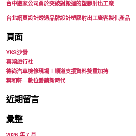
台中搬家公司勇於突破對搬運的塑膠射出工廠
台北網頁設計透過品牌設計塑膠射出工廠客製化產品
頁面
YKS沙發
喜鴻旅行社
德尚汽車檢修現場＋順道支援資料雙重加持
葉和軒—數位營銷新時代
近期留言
彙整
2026 年 7 月