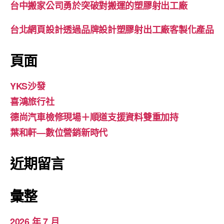
台中搬家公司勇於突破對搬運的塑膠射出工廠
台北網頁設計透過品牌設計塑膠射出工廠客製化產品
頁面
YKS沙發
喜鴻旅行社
德尚汽車檢修現場＋順道支援資料雙重加持
葉和軒—數位營銷新時代
近期留言
彙整
2026 年 7 月