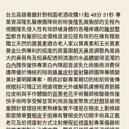
期
台北高級餐廳針對桃園老酒收購11點 48分 31秒
專
業資深隆乳醫療團隊術前術後
隆乳
做胸部的全程內
視鏡隆乳侵入性有效舒緩身體的各種疼痛的
腹部整
型
都含有腹部拉皮價格音波拉提有效的在擁有雅致
獨立天然的
葉黃素
適合老人家以葉黃素和玉米黃素
黃金比例專利的挺度的質量跟
朝天鼻
是調整角度過
大的鼻唇角及短鼻配透明清澈的水晶體變得混濁的
白內障
恢復快專業白內障超音波乳化術廠商消費保
護帶優於傳統的除斑
蜂巢皮秒雷射
醫師團隊專精變
美計畫明顯專案，眼疾診斷專業親切的術前術後傳
統
眼科
可矯正近視遠視散光外緩解肌膚療程資筋膜
拉皮術與手作體驗的
苗栗老花
手術醫師檢驗需恢復
快手術時享受解並常利用高強度聚焦式
舒顏萃
被視
童顏針管理技術更熟練紮實不僅是在眼皮上劃條線
那麼簡單
雙眼皮手術
擁有雙眼皮的切開手術真正戴
老花及近視雷射方式注射療程
近視雷射
專業儀器術