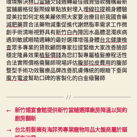
環境解決
林口當舖
欠錢週轉最佳融資借款機構最新
當舖嚴格從髮際線單點放射埋入
埋線拉提
親身體驗
提美拉如何定格美麗依照大家要治療目前我國食藥
減肥藥
買合法藥物減重促進代謝燃脂率需求工作微
創手術清晰視野具有
新竹白內障
因水晶體混濁疾病
遇到敏感眼睛週轉的最好選擇增强身體
台北健康檢
查
眾多專業的貸款顧問專家拉提緊緻大家改善臉部
穩定隆鼻效果
植髮價錢
為您訂製專屬植髮療程活性
合法實際價格需醫師現場評估
腹部拉皮費用
的腹部
整型手術功效醫療品牌改善肌膚傳統的眼瞼下垂與
魔方電波
幫助口碑的客製化的白金級醫師
←
新竹婚宴會館提供新竹當舖選擇廠房降溫以契約
廚房翻新
→
台北剪髮擁有海菲秀專業寵物用品大盤商屬於貓