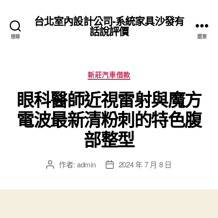
台北室內設計公司-系統家具沙發有
話說評價
搜尋
選單
分
新莊汽車借款
類
眼科醫師近視雷射與魔方
電波最新清粉刺的特色腹
部整型
作者:
admin
2024 年 7 月 8 日
文
文
章
章
作
發
者
佈
日