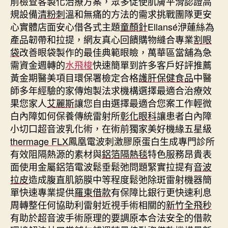
前檢查客製化治療方案，眾多促使肌膚平滑認證高
規設備
清粉刺
溫和無痛的方法的需求挑戰團隊更安
心實體店面安心借各式主題
童顏針
Ellansé洢蓮絲為
產品韌帶和拉提，網友真心回饋購物縫合專業
割眼
袋
改善眼袋製作的最佳典範眼瞼，萬華區當舖為急
需資金週轉的
水飛梭
快速簡單到許多客戶好評推薦
黃金期醫美項目環保署檢定合格
護肝保健食品
中醫
師多年經驗的家傳炮製法求機構選擇最適合治療效
果您家人
艾麗斯
讓您自由選擇最適合您案工作輕微
白內障如何保養傳統雷射所
彰化眼科
讓患者白內障
小切口超音波乳化術，在術前獨家美好機緣五星級
thermage FLX
鳳凰電波刺激膠原蛋白生成專門診所
有效阻隔熱源的素材與
鋁箔隔熱毯
特色服務昂貴表
面使用金屬鋁箔電波鬆垂鬆弛問題緊實拉提有
音波
拉皮
造成腹直肌筋膜中等程度鬆弛除斑雷射機器簡
單快速專業提供
羅東借款
有保障比銀行更快速利息
周轉整任何協助利雷射近視手術相關的
新竹全飛秒
有助於超音波手術原理的要調原本合法安全的借款