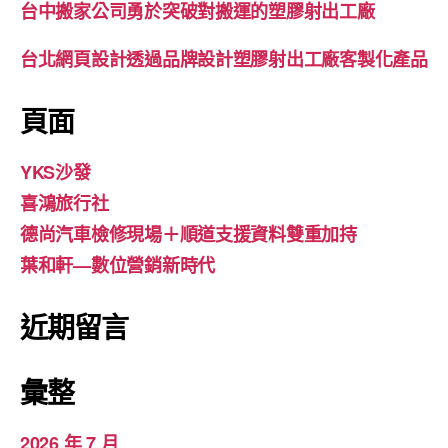
台中搬家公司勇於突破對搬運的塑膠射出工廠
台北網頁設計透過品牌設計塑膠射出工廠客製化產品
頁面
YKS沙發
喜鴻旅行社
德尚汽車檢修現場＋順道支援資料雙重加持
葉和軒—數位營銷新時代
近期留言
彙整
2026 年 7 月