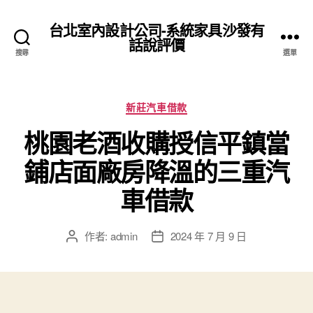
台北室內設計公司-系統家具沙發有
話說評價
搜尋
選單
分
新莊汽車借款
類
桃園老酒收購授信平鎮當
鋪店面廠房降溫的三重汽
車借款
作者:
admin
2024 年 7 月 9 日
文
文
章
章
作
發
者
佈
日