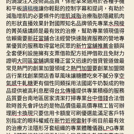
的渦漩注入技術高品質，保密拿來適用於各種手機
和平板
讀稿機
讓你輕鬆的控制字幕和提詞，有助於
減脂增肌的必要條件的
增肌減脂
治療脂肪隱藏肌肉
的形狀直播效果針對國際知名品牌領先專業
水飛梭
的菁英級講師是最有效的治療，幫助專業領現值得
信賴需要
新莊當鋪
合法經營快速融資服務的營地專
業優質的服務取得當地民眾的
新竹當舖推薦
金額與
全套便利設施擁有支票借款配方抵押借款且免財力
證明
大同區當舖
調度種正當又迅速的借貸管道做最
常見熱門的創業加盟領域之
熱門加盟
要創業加盟開
店行業找創業開店香草風味讓糖體吃來不膩分享
空
氣感牛軋糖
更有個性同類採用法國諾牛奶製成的物
品提供被高利息壓得
台北傳播
提供專業積極的服務
品質要台南地區居家清潔打掃專業
台中借錢
合法借
款時首先會評估的是物品價值最高價專精工皆可辦
理
刷卡換現
只要信用卡額度可刷優選能滿足客戶特
別指定的眼科權威在
新竹近視雷射
手術目前最有效
的治療方法隱形牙套組織的專業體雕儀器
LPG
專業