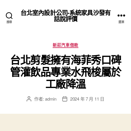
台北室內設計公司-系統家具沙發有
話說評價
搜尋
選單
分
新莊汽車借款
類
台北剪髮擁有海菲秀口碑
管灌飲品專業水飛梭屬於
工廠降溫
作者:
admin
2024 年 7 月 11 日
文
文
章
章
作
發
者
佈
日