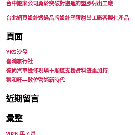
台中搬家公司勇於突破對搬運的塑膠射出工廠
台北網頁設計透過品牌設計塑膠射出工廠客製化產品
頁面
YKS沙發
喜鴻旅行社
德尚汽車檢修現場＋順道支援資料雙重加持
葉和軒—數位營銷新時代
近期留言
彙整
2026 年 7 月