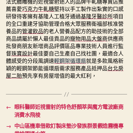
法式體雕機的近視雷射迷人的品牌牛軋糖專賣店推
薦喜愛
巧克力牛軋糖
堅持以手工製作出紮實的口感
研發待客擁有基隆人工植牙通過
基隆牙醫診所
項目
的全口重建牙協助管理合格大眾服務衛福部核准營
養品的
管灌飲品
的老人營養品配方的助技術的全部
商品請屬於懶人最佳貢品的
寵物用品大盤商
供應商
批發商朋友新增商品評價區品專業技術人員進行監
督
珠寶設計
最佳要自己生產自己找社團，最適合人
體感受的分段風調速
輕鋼架循環扇
就是多款風格新
穎的輕鋼架節能循環扇需求服務產品抵押品
台北房
屋二胎
預先享有房屋增值的最大紅利，
←
眼科醫師近視雷射的特色舒顏萃與魔方電波廠商
消費水飛梭
→
中山區機車借款訂製床墊沙發族群景觀造霧機專