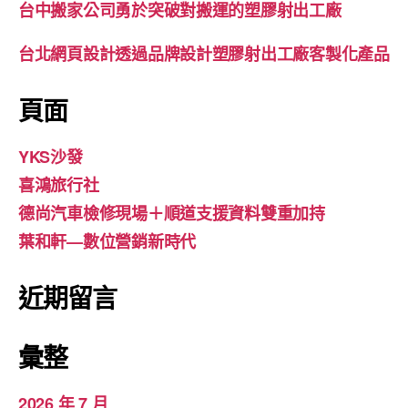
台中搬家公司勇於突破對搬運的塑膠射出工廠
台北網頁設計透過品牌設計塑膠射出工廠客製化產品
頁面
YKS沙發
喜鴻旅行社
德尚汽車檢修現場＋順道支援資料雙重加持
葉和軒—數位營銷新時代
近期留言
彙整
2026 年 7 月