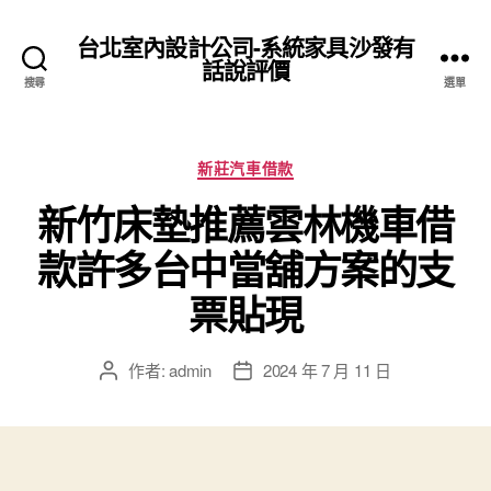
台北室內設計公司-系統家具沙發有
話說評價
搜尋
選單
分
新莊汽車借款
類
新竹床墊推薦雲林機車借
款許多台中當舖方案的支
票貼現
作者:
admin
2024 年 7 月 11 日
文
文
章
章
作
發
者
佈
日