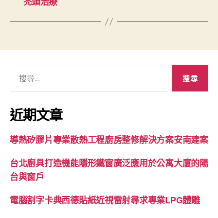
禿頭治療
搜
尋
關
鍵
近期文章
字:
導熱矽膠片專業散熱工程廚房整修解決方案安南建案
台北廚具打造機能隱形鐵窗廣泛應用於公寓大廈的陽
台與窗戶
電腦割字卡典西德貼紙近視雷射尋求專業LPG體雕