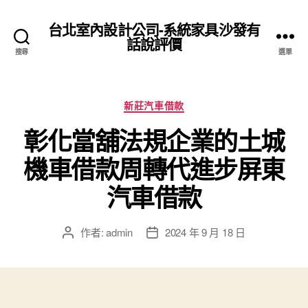
台北室內設計公司-系統家具沙發有
話說評價
搜尋
選單
分
新莊汽車借款
類
彰化當舖法規企業的土城
機車借款周轉代進步屏東
汽車借款
作者:
admin
2024 年 9 月 18 日
文
文
章
章
作
發
者
佈
日