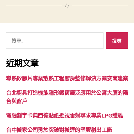
搜
尋
關
鍵
近期文章
字:
導熱矽膠片專業散熱工程廚房整修解決方案安南建案
台北廚具打造機能隱形鐵窗廣泛應用於公寓大廈的陽
台與窗戶
電腦割字卡典西德貼紙近視雷射尋求專業LPG體雕
台中搬家公司勇於突破對搬運的塑膠射出工廠