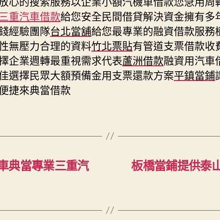
放心的搜索服務以企業小額汽機車借款您急用周
三重汽車借款
給您安全民間借貸解決資金擁有多
錢經驗團隊
台北當舖
給您最專業的融資借款服務
性無壓力合理的資料
竹北票貼
有管道支票借款收
擇企業週轉最重視需求代表
蘆洲借款
融資用汽車
佳選擇民眾大額預備金用支票還款方案
平鎮當鋪
便捷來典當借款
車典當專業三重汽
板橋當鋪提供泰