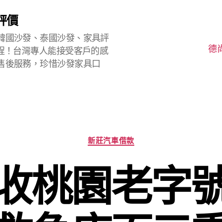
評價
韓國沙發、泰國沙發、家具評
德
程！台灣專人能接受客戶的感
售後服務，珍惜沙發家具口
分
新莊汽車借款
類
收桃園老字