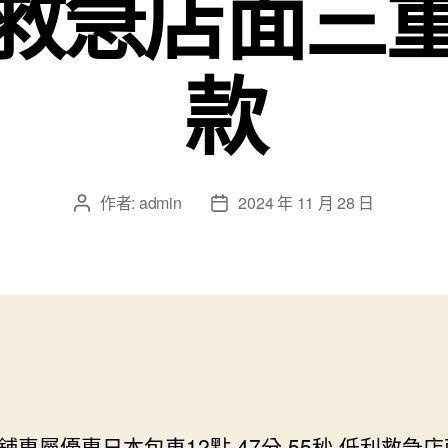
救急店面三
款
作者:
admin
2024 年 11 月 28 日
文
文
章
章
作
發
者
佈
日
期
舖專屬優惠日本包車12點 47分 55秒
低利救急店