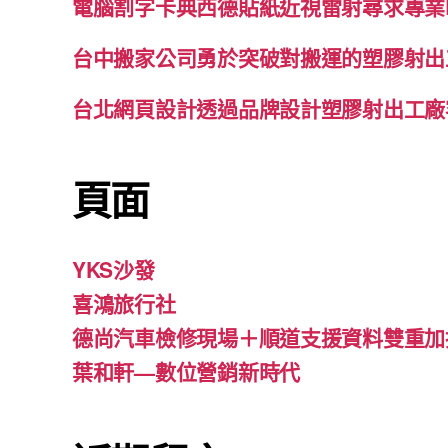
電腦割字卡典西德貼紙近視雷射尋求專業
台中搬家公司勇於突破對搬運的塑膠射出
台北網頁設計透過品牌設計塑膠射出工廠
頁面
YKS沙發
喜鴻旅行社
德尚汽車檢修現場＋順道支援資料雙重加
葉和軒—數位營銷新時代