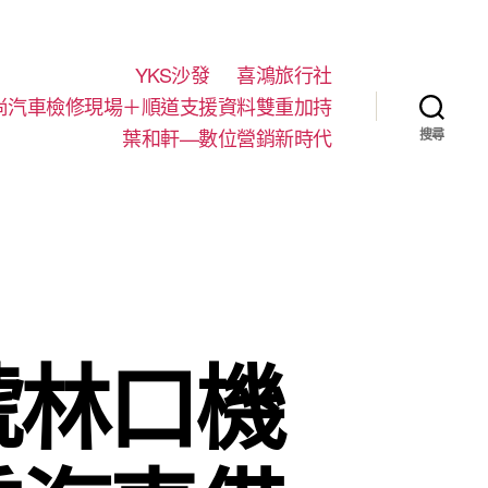
YKS沙發
喜鴻旅行社
尚汽車檢修現場＋順道支援資料雙重加持
葉和軒—數位營銷新時代
搜尋
號林口機