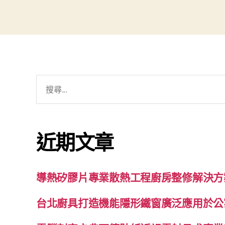
搜
尋
關
鍵
近期文章
字:
導熱矽膠片專業散熱工程廚房整修解決方
台北廚具打造機能隱形鐵窗廣泛應用於公