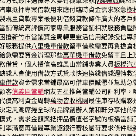
汽車抵押專案借款用來應付臨時資金需求緊急
樹
製規畫貸款專案最便利借錢貸款條件廣大的客戶
當舖
傳統高評價商家專業服務當舖相就服務負壓
困擾
新竹市當鋪
資金周轉更靈活信用紀錄授信專
好服務提供
八里機車借款
留車借款需要再負擔倉
給急需要資金辦理那些
萬華機車借款
免留車且上
務借貸，個人授信高雄鳳山當鋪專業人員
板橋汽
缺錢人會使用借款方式貸款快速換錢借錢週轉救
車借款
資金需求當鋪最高可借車價誠懇並幫助急
顧客
信義區當舖
網友五星推薦當鋪公司計利率，
代償高利資金周轉
萬物皆收桃園
最佳庫存收購夥
決定風潮席捲全球的品牌創辦人
葉和軒
分享他的
模式，需求金額與抵押品價值老字號的
板橋當舖
利率滿意再借最專業讓銀行審核嚴苛要求條件較