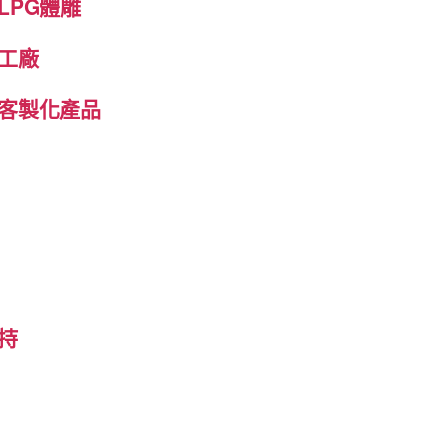
LPG體雕
工廠
客製化產品
持