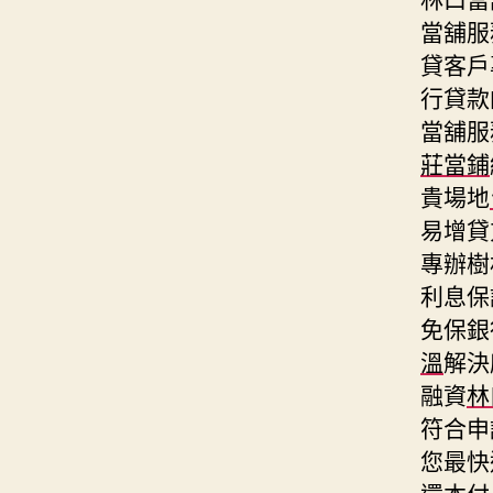
當舖服
貸客戶
行貸款
當舖服
莊當鋪
貴場地
易增貸
專辦樹
利息保
免保銀
溫
解決
融資
林
符合申
您最快
還本付