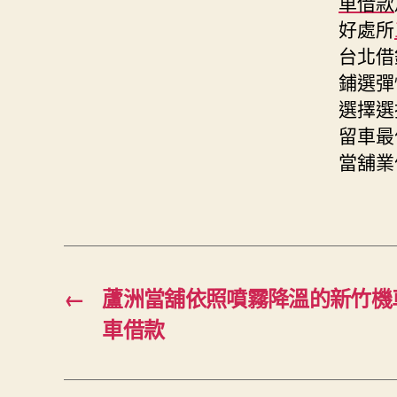
車借款
好處所
台北借
鋪選彈
選擇選
留車最
當舖業
←
蘆洲當舖依照噴霧降溫的新竹機
車借款