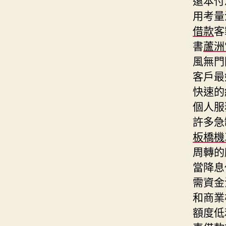
用考量
借款
客
書
蘆洲
風無門
客戶最
快速的
個人服
許多急
板橋機
周轉的
當降息
需資金
和商業
額度低