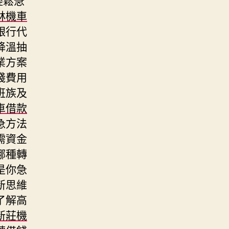
林機車
銀行代
降溫抽
業方案
棧費用
班族及
車借款
急方法
需資金
哪種轉
是你急
新思維
了解高
新莊機