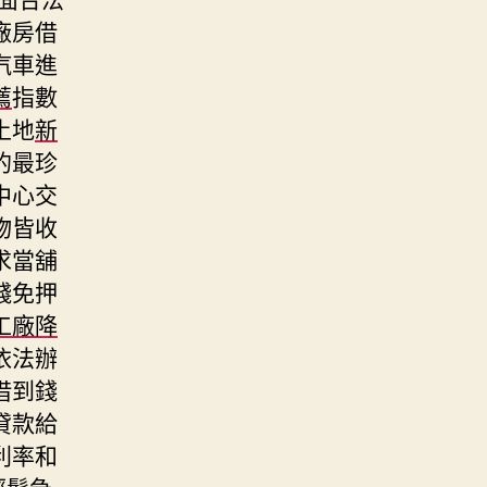
廠房借
汽車進
薦
指數
土地
新
的最珍
中心交
物皆收
求當舖
錢免押
工廠降
依法辦
借到錢
貸款給
利率和
輕鬆急