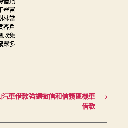
轉借錢
年豐富
樹林當
費客戶
借款免
讓眾多
山汽車借款強調徵信和信義區機車
→
借款