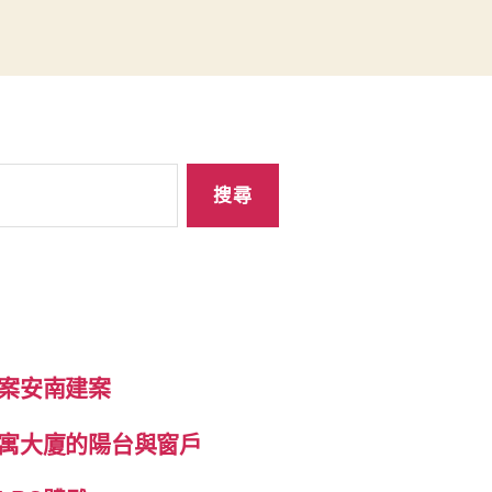
案安南建案
寓大廈的陽台與窗戶