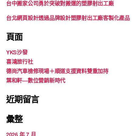
台中搬家公司勇於突破對搬運的塑膠射出工廠
台北網頁設計透過品牌設計塑膠射出工廠客製化產品
頁面
YKS沙發
喜鴻旅行社
德尚汽車檢修現場＋順道支援資料雙重加持
葉和軒—數位營銷新時代
近期留言
彙整
2026 年 7 月