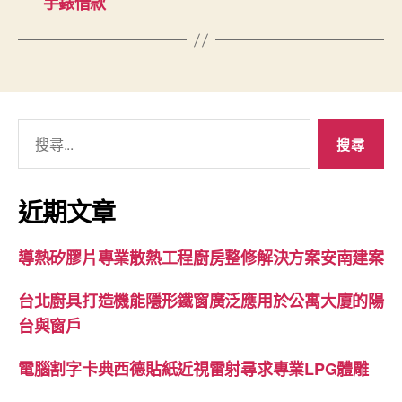
手錶借款
搜
尋
關
鍵
近期文章
字:
導熱矽膠片專業散熱工程廚房整修解決方案安南建案
台北廚具打造機能隱形鐵窗廣泛應用於公寓大廈的陽
台與窗戶
電腦割字卡典西德貼紙近視雷射尋求專業LPG體雕