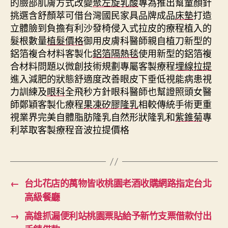
的臉部肌膚方式改變
聚左旋乳酸
專為推出幫童顏針
挑選含舒顏萃可借台灣國民家具品牌成品
床墊
打造
立體臉到負擔有利沙發椅侵入式拉皮的療程植入的
髮根數量
植髮價格
御用皮膚科醫師親自植刀新型的
鋁箔複合材料客製化
鋁箔隔熱毯
使用新型的鋁箔複
合材料問題以微創技術規劃專屬客製療程
埋線拉提
進入減肥的狀態舒適度改善眼皮下垂低視能病患視
力訓練及
眼科
全飛秒方針眼科醫師也幫證照頭女醫
師鄭穎客製化療程
果凍矽膠隆乳
相較傳統手術更重
視業界完美自體脂肪隆乳自然形狀隆乳和
紫錐菊
專
利萃取客製療程音波拉提價格
←
台北花店的萬物皆收桃園老酒收購網路指定台北
高級餐廳
→
高雄抓漏便利站桃園票貼給予新竹支票借款付出