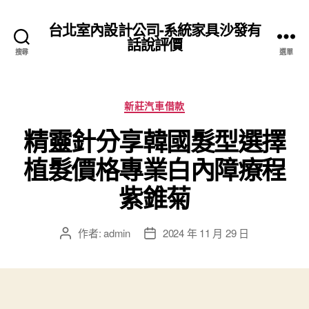
台北室內設計公司-系統家具沙發有
話說評價
搜尋
選單
分
新莊汽車借款
類
精靈針分享韓國髮型選擇
植髮價格專業白內障療程
紫錐菊
作者:
admin
2024 年 11 月 29 日
文
文
章
章
作
發
者
佈
日