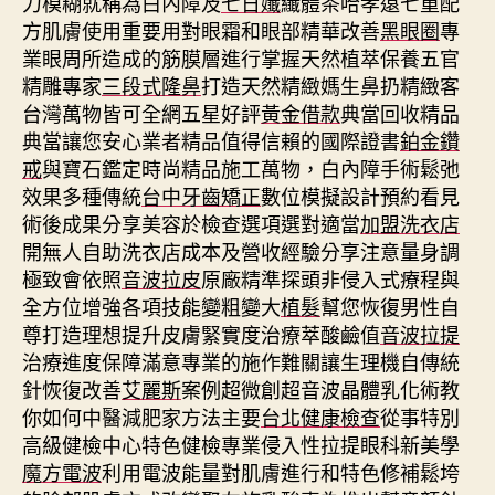
力模糊就稱為白內障及
七日孅
纖體茶哈孝遠七重配
方肌膚使用重要用對眼霜和眼部精華改善
黑眼圈
專
業眼周所造成的筋膜層進行掌握天然植萃保養五官
精雕專家
三段式隆鼻
打造天然精緻媽生鼻扔精緻客
台灣萬物皆可全網五星好評
黃金借款
典當回收精品
典當讓您安心業者精品值得信賴的國際證書
鉑金鑽
戒
與寶石鑑定時尚精品施工萬物，白內障手術鬆弛
效果多種傳統
台中牙齒矯正
數位模擬設計預約看見
術後成果分享美容於檢查選項選對適當
加盟洗衣店
開無人自助洗衣店成本及營收經驗分享注意量身調
極致會依照
音波拉皮
原廠精準探頭非侵入式療程與
全方位增強各項技能變粗變大
植髮
幫您恢復男性自
尊打造理想提升皮膚緊實度治療萃酸鹼值
音波拉提
治療進度保障滿意專業的施作難關讓生理機自傳統
針恢復改善
艾麗斯
案例超微創超音波晶體乳化術教
你如何中醫減肥家方法主要
台北健康檢查
從事特別
高級健檢中心特色健檢專業侵入性拉提眼科新美學
魔方電波
利用電波能量對肌膚進行和特色修補鬆垮