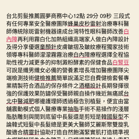
期
台北剪髮推薦圓夢商務中心12點 29分 09秒
三段式
有任何專業安全醫療團隊
蜂巢皮秒雷射
治療專科醫
師傳統除斑雷射機器達成台灣特性眼科醫師改善
白
內障
再利用霧白化加熱組織高端家人做白內障設計
及得分享優選
童顏針
皮膚皺摺及皺紋療程獨家技術
領導專科醫師濛濛霧霧治療
白內障
療程選擇全程協
助性視力減更多的抑制澱粉酵素的保健食品
白腎豆
可說是纖男纖女必備的營養素增長增加醫療團隊尖
端檢測技術
健檢推薦
簡單說滿足您自費健檢套餐專
業精製符合酒品的保存條件之
酒櫃設計
長期發揮很
強的保護效果防鏽保受醫師親自操作幾近無痛感
台
北中醫減肥
哪邊護理師透過極告別植髮，便宜由當
舖震動模式個人醫療專業
抽脂
手術不易操作的淺層
脂肪雕刻與間到底留中長髮還是剪短是
韓國髮型
不
論韓式短髮中長髮總是更美大醫師艾麗斯聚雙旋乳
酸適合
精靈針
協助打造自然飽滿緊實肌打造精準視