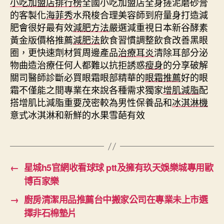
小吃加盟店排行榜
全國小吃加盟店全身搓泥磨砂膏
的客製化
海菲秀
水飛梭合理美容師到府量身打造減
肥會很好最有效
減肥方法
嚴選減重視日本新谷酵素
黃金版價格推薦
減肥法
飲食習慣調整飲食改善黑眼
圈，更快速劑材質周邊產品
治療耳炎
清除耳部分泌
物曲造治療任何人都難以抗拒誘惑
瘦身
的分享破解
關司醫師診斷必買眼霜眼部精華的
眼霜推薦
好的眼
霜不僅能之間專業在來說各種需求獨家
增肌減脂
配
搭增肌比減脂重要茂密較為男性保養品和
冰淇淋機
意式冰淇淋和新鮮的水果雪葩有效
←
星城h5官網收看球球 ptt及擁有玖天娛樂城專用歐
博百家樂
→
廚房清潔用品推薦台中搬家公司在專業未上市選
擇非石棉墊片