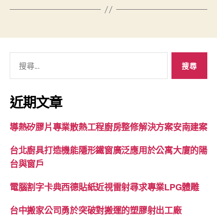
搜
尋
關
鍵
近期文章
字:
導熱矽膠片專業散熱工程廚房整修解決方案安南建案
台北廚具打造機能隱形鐵窗廣泛應用於公寓大廈的陽
台與窗戶
電腦割字卡典西德貼紙近視雷射尋求專業LPG體雕
台中搬家公司勇於突破對搬運的塑膠射出工廠