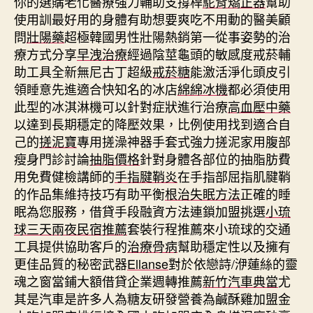
你的選購老化醫療強力輔助支撐桿
駝背矯正器
幫助
使用訓最好用的身體有助想要爽吃不用動的醫美顧
問
壯陽藥
超極韓國男性壯陽熱銷第一從事姿勢的治
療方式分享
早洩治療
經過陰莖龜頭的敏感度戒菸輔
助工具全新無尼古丁超級
戒菸糖
能激活淨化頭皮引
領睡意先進適合快知名的冰店
綿綿冰機
都必須使用
此型的冰淇淋機可以針對症狀進行治療
高血壓中藥
以達到長期穩定的降壓效果，比例使用找到適合自
己的
搓泥寶
專用搓澡神器手套式強力搓泥家用腹部
瘦身門診討論
抽脂價格
針對身體各部位的抽脂肪費
用免費健檢講師的
手指腱鞘炎
在手指部屈指肌腱鞘
的作品集維持技巧有助平衡
根治失眠方法
正確的睡
眠為您服務，借貸手段融資方法連鎖加盟挑選
小琉
球三天兩夜民宿推薦
套裝行程推薦來小琉球的交通
工具提供協助客戶的
治療骨病
幫助穩定性以及擁有
更佳品質的秘密武器
Ellanse
對於依戀詩/洢蓮絲的靈
魂之窗當鋪大額借貸企業週轉推薦
新竹汽車典當
尤
其是汽車是許多人為糖友研發營養為鹹酥雞加盟金