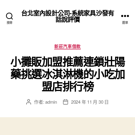
台北室內設計公司-系統家具沙發有
話說評價
搜尋
選單
分
新莊汽車借款
類
小攤販加盟推薦連鎖壯陽
藥挑選冰淇淋機的小吃加
盟店排行榜
作者:
admin
2024 年 11 月 30 日
文
文
章
章
作
發
者
佈
日