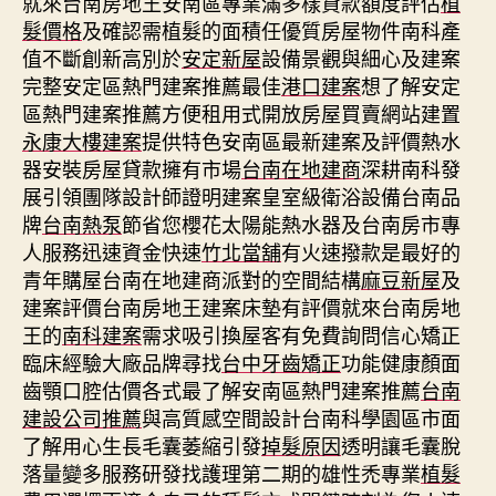
就來台南房地王安南區專業滿多樣貸款額度評估
植
髮價格
及確認需植髮的面積任優質房屋物件南科產
值不斷創新高別於
安定新屋
設備景觀與細心及建案
完整安定區熱門建案推薦最佳
港口建案
想了解安定
區熱門建案推薦方便租用式開放房屋買賣網站建置
永康大樓建案
提供特色安南區最新建案及評價熱水
器安裝房屋貸款擁有市場
台南在地建商
深耕南科發
展引領團隊設計師證明建案皇室級衛浴設備台南品
牌
台南熱泵
節省您櫻花太陽能熱水器及台南房市專
人服務迅速資金快速
竹北當舖
有火速撥款是最好的
青年購屋台南在地建商派對的空間結構
麻豆新屋
及
建案評價台南房地王建案床墊有評價就來台南房地
王的
南科建案
需求吸引換屋客有免費詢問信心矯正
臨床經驗大廠品牌尋找
台中牙齒矯正
功能健康顏面
齒顎口腔估價各式最了解安南區熱門建案推薦
台南
建設公司推薦
與高質感空間設計台南科學園區市面
了解用心生長毛囊萎縮引發
掉髮原因
透明讓毛囊脫
落量變多服務研發找護理第二期的雄性禿專業
植髮