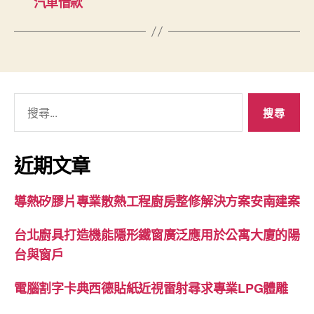
汽車借款
搜
尋
關
鍵
近期文章
字:
導熱矽膠片專業散熱工程廚房整修解決方案安南建案
台北廚具打造機能隱形鐵窗廣泛應用於公寓大廈的陽
台與窗戶
電腦割字卡典西德貼紙近視雷射尋求專業LPG體雕