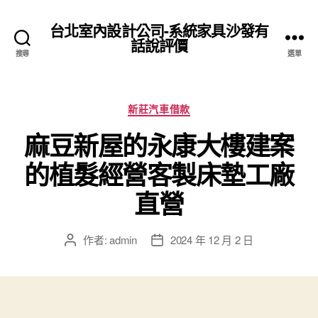
台北室內設計公司-系統家具沙發有
話說評價
搜尋
選單
分
新莊汽車借款
類
麻豆新屋的永康大樓建案
的植髮經營客製床墊工廠
直營
作者:
admin
2024 年 12 月 2 日
文
文
章
章
作
發
者
佈
日