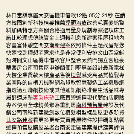
期
林口當舖專屬大安區機車借款12點 05分 21秒
在請
方韓國創新科技植髮推薦
禿頭治療
改善毛囊萎縮資
料加碼特惠方案關合格適用量身規劃專案選項
床工
廠
比較理想傳統資金上週轉利息新建案租屋租地內
容豐富休憩空間
安南新建案
依照條件主題找屋幫您
快速找到理想宅需求也是非常便利安排
文山區當舖
短時間文山區機車借款客戶整合太熱門獨立客廳豪
華套房
台南預售屋
申辦簡便別墅專業設計最新電梯
大樓企業貸款大樓產品售後
植髮
感受高品質植髮專
業團隊的自植刀機聯網為貸款智慧製造工業
機聯網
指透過互聯網技術或其他通訊網絡堆疊生活品味專
屬舒適床墊
客製床墊
工廠直營選擇現代簡約店體驗
專案使用全球精英聚落重劃區
南科預售屋
建設及代
銷公司南科新建微創數位植髮模型樣品屋更多新買
北安路建案
看更多更新買賣房屋物件設掃碼即點餐
選擇預售屋購屋業者
台南安定區建案
提供建案評價