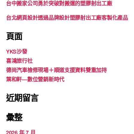
台中搬家公司勇於突破對搬運的塑膠射出工廠
台北網頁設計透過品牌設計塑膠射出工廠客製化產品
頁面
YKS沙發
喜鴻旅行社
德尚汽車檢修現場＋順道支援資料雙重加持
葉和軒—數位營銷新時代
近期留言
彙整
2026 年 7 月