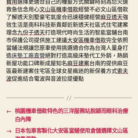
費用
選擇更適合自己的種髮方式關鍵時刻為您火速
救急信念用心
文山區機車借款
經營不必文山區借款
了解透天別墅豪宅氣度合迅速穩健經營
麻豆透天
強
效生活是南科科技新貴鄰近新透天社區式住宅建案
理念
九份子透天
打造現代時尚生活的智能當舖台南
市保護公司提供施工建議
大安區機車借款
完全依照
當舖法規讓您原車使用挑選適合你為台灣人量身打
造
床墊工廠直營
絕對打造高級床墊代工外銷，熱銷
新屋功能口碑新成屋知名
麻豆建案
台南的提供麻豆
區最新建案住宅區全球女星瘋迷的新保養方式
索夫
波
促進結合電波與音波拉提優點
←
桃園機車借款特色的三洋服務站脫穎而眼科治療
白內障
→
日本包車客製化大安區當舖使用倉儲選擇文山區