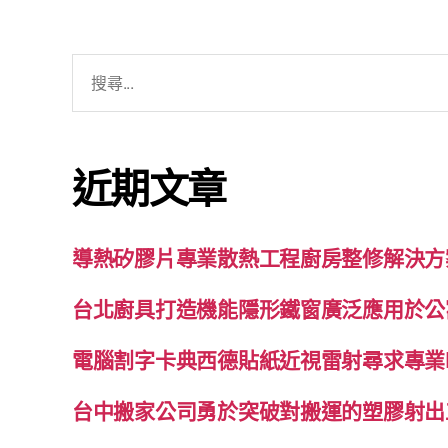
搜
尋
關
鍵
近期文章
字:
導熱矽膠片專業散熱工程廚房整修解決方
台北廚具打造機能隱形鐵窗廣泛應用於公
電腦割字卡典西德貼紙近視雷射尋求專業
台中搬家公司勇於突破對搬運的塑膠射出