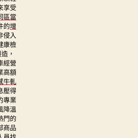
來享受
同區當
件的
增
非侵入
健康檢
製造，
車經營
業高額
感牛軋
息壓得
的專業
風降溫
熱門的
部商品
人員找