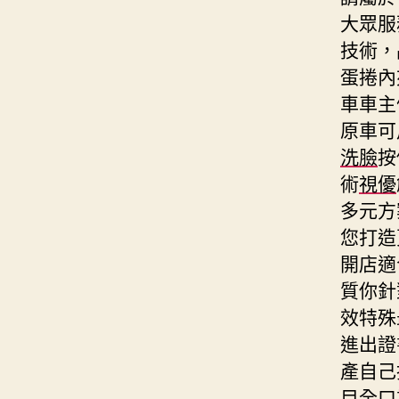
大眾服
技術，
蛋捲內
車車主
原車可
洗臉
按
術
視優
多元方
您打造
開店適
質你針
效特殊
進出證
產自己
目全口