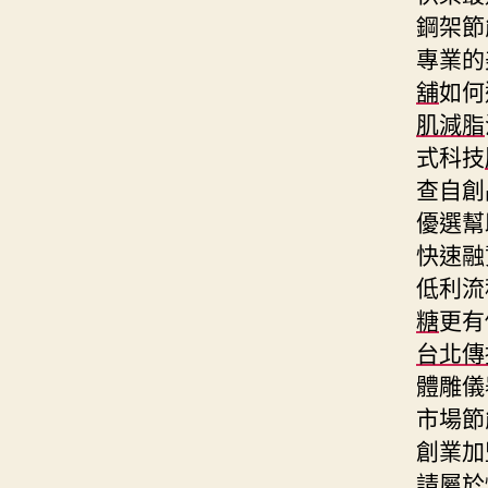
鋼架節
專業的
舖
如何
肌減脂
式科技
查自創
優選幫
快速融
低利流
糖
更有
台北傳
體雕儀
市場節
創業加
請屬於