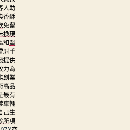
客人助
典香酥
款
免留
卡換現
溫和
醫
雷射手
錢提供
致力為
能創業
術高品
是最有
禁車輛
自己生
診所
項
907X
商