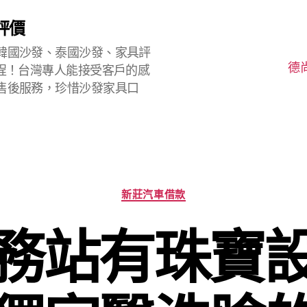
評價
韓國沙發、泰國沙發、家具評
德
程！台灣專人能接受客戶的感
售後服務，珍惜沙發家具口
分
新莊汽車借款
類
務站有珠寶