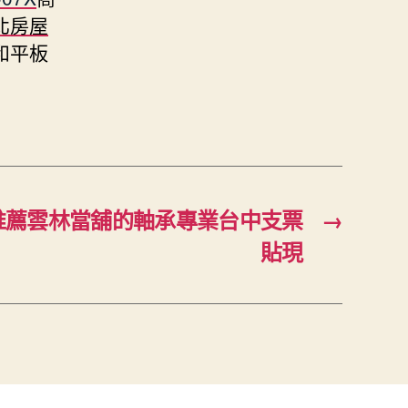
北房屋
和平板
推薦雲林當舖的軸承專業台中支票
→
貼現