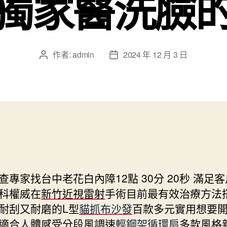
獨家醫洗臉
作者:
admin
2024 年 12 月 3 日
文
文
章
章
作
發
者
佈
日
期
查專家找台中老花白內障12點 30分 20秒
滿足客
科權威在
新竹近視雷射
手術目前最有效治療方法
耐刮又耐磨的L型
貓抓布沙發
百款多元實用想要
適合人體感受分段風調速
輕鋼架循環扇
多款風格