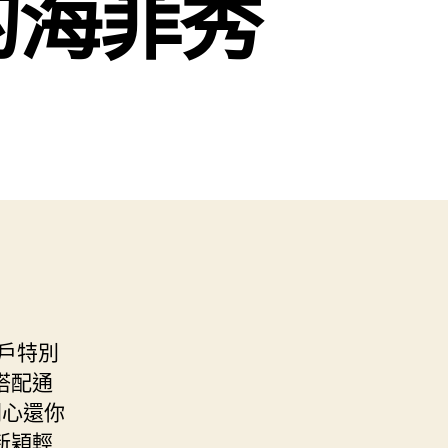
的海菲秀
戶特別
搭配通
開心還你
新穎輕