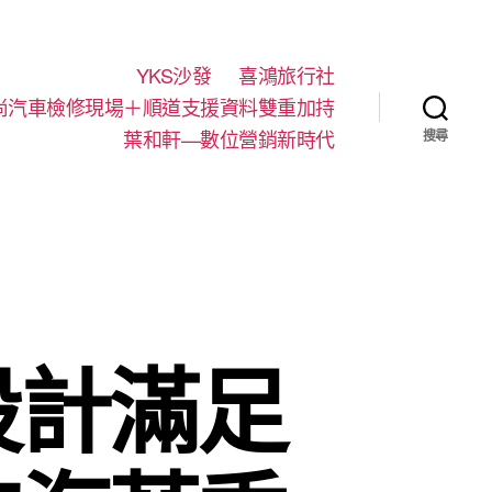
YKS沙發
喜鴻旅行社
尚汽車檢修現場＋順道支援資料雙重加持
葉和軒—數位營銷新時代
搜尋
設計滿足