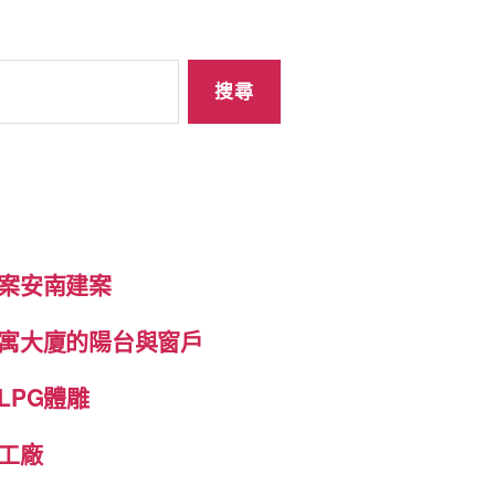
案安南建案
寓大廈的陽台與窗戶
LPG體雕
工廠