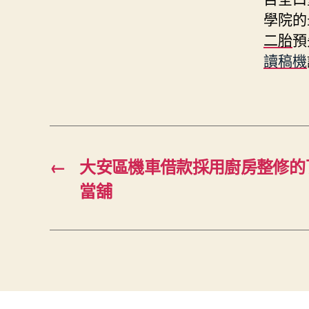
學院的
二胎
預
讀稿機
←
大安區機車借款採用廚房整修的
當舖