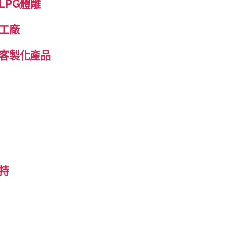
LPG體雕
工廠
客製化產品
持