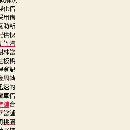
製化借
採用借
幫助新
提供快
新竹汽
樹林當
在板橋
理登記
金周轉
迅速的
讓車借
當舖
合
華當舖
司
桃園
齡堅持