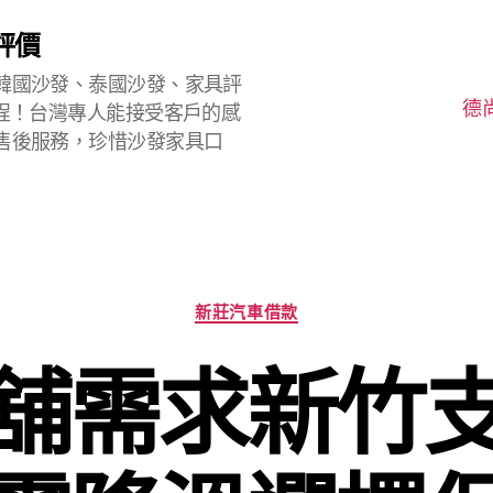
評價
韓國沙發、泰國沙發、家具評
德
程！台灣專人能接受客戶的感
售後服務，珍惜沙發家具口
分
新莊汽車借款
類
舖需求新竹