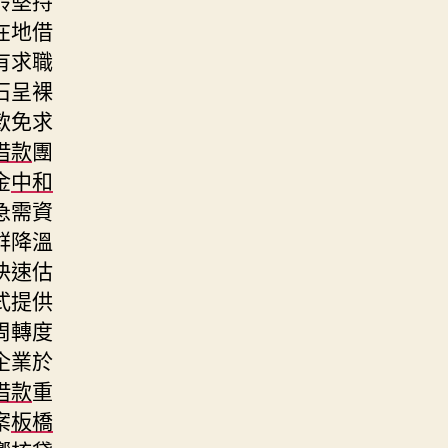
在地借
有求職
石呈裸
款免求
借款
團
金
中和
急需資
群降溫
快速估
式提供
周轉度
企業於
借款
重
案
板橋