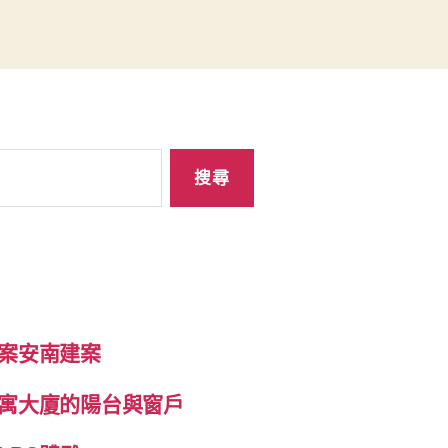
案安南建案
寓大廈的陽台與窗戶