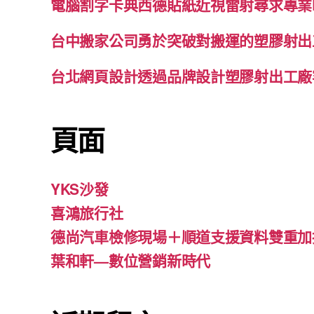
電腦割字卡典西德貼紙近視雷射尋求專業
台中搬家公司勇於突破對搬運的塑膠射出
台北網頁設計透過品牌設計塑膠射出工廠
頁面
YKS沙發
喜鴻旅行社
德尚汽車檢修現場＋順道支援資料雙重加
葉和軒—數位營銷新時代