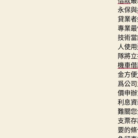
永保與
貸業者
專業最
技術當
人使用
隊將立
機車借
金方便
爲公司
價申辦
利息資
難關您
支票存
要的條