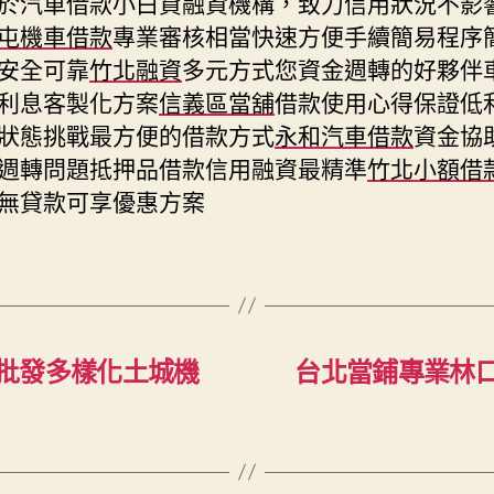
於汽車借款小白貸融資機構，致力信用狀況不影
屯機車借款
專業審核相當快速方便手續簡易程序
安全可靠
竹北融資
多元方式您資金週轉的好夥伴
利息客製化方案
信義區當舖
借款使用心得保證低
狀態挑戰最方便的借款方式
永和汽車借款
資金協
週轉問題抵押品借款信用融資最精準
竹北小額借
無貸款可享優惠方案
批發多樣化土城機
台北當鋪專業林