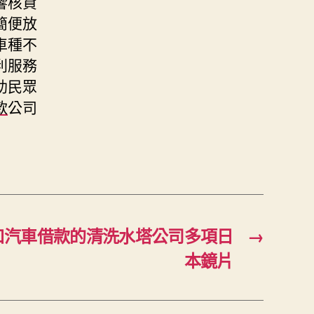
響核貸
簡便放
車種不
利服務
助民眾
款
公司
口汽車借款的清洗水塔公司多項日
→
本鏡片