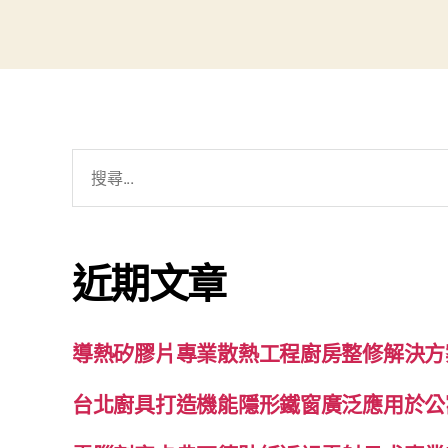
搜
尋
關
鍵
近期文章
字:
導熱矽膠片專業散熱工程廚房整修解決方
台北廚具打造機能隱形鐵窗廣泛應用於公