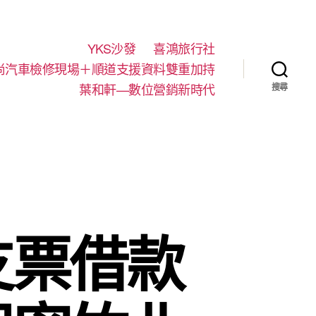
YKS沙發
喜鴻旅行社
尚汽車檢修現場＋順道支援資料雙重加持
葉和軒—數位營銷新時代
搜尋
支票借款