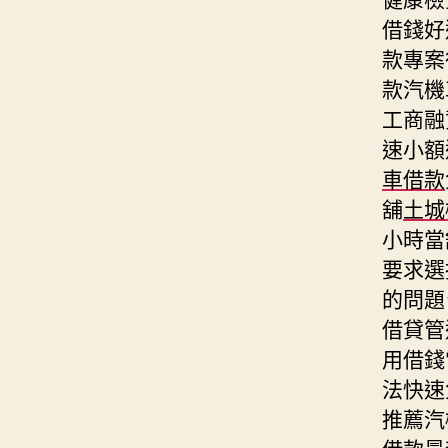
借錢好
款專案
款汽機
工商融
速小額
車借款
舖
土城
小時當
要求選
的問題
借貸管
用借錢
法快速
推薦汽
借款
最