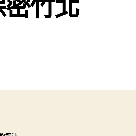
保密竹北
款解決