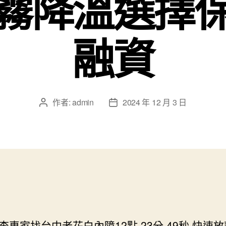
霧降溫選擇
融資
作者:
admin
2024 年 12 月 3 日
文
文
章
章
作
發
者
佈
日
期
查專家找台中老花白內障12點 23分 49秒
快速放