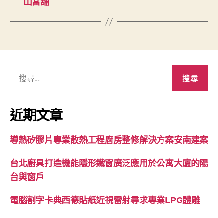
山當舖
搜
尋
關
鍵
近期文章
字:
導熱矽膠片專業散熱工程廚房整修解決方案安南建案
台北廚具打造機能隱形鐵窗廣泛應用於公寓大廈的陽
台與窗戶
電腦割字卡典西德貼紙近視雷射尋求專業LPG體雕