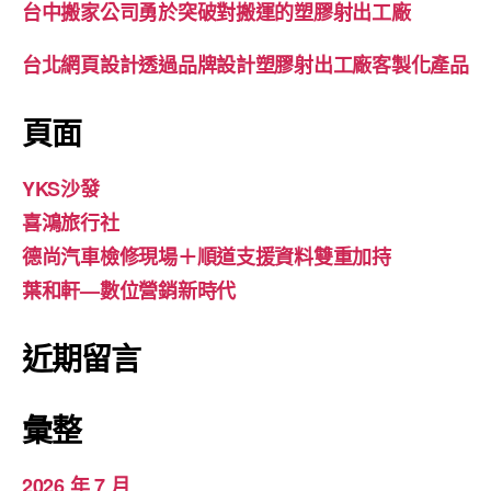
台中搬家公司勇於突破對搬運的塑膠射出工廠
台北網頁設計透過品牌設計塑膠射出工廠客製化產品
頁面
YKS沙發
喜鴻旅行社
德尚汽車檢修現場＋順道支援資料雙重加持
葉和軒—數位營銷新時代
近期留言
彙整
2026 年 7 月