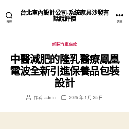
台北室內設計公司-系統家具沙發有
話說評價
搜尋
選單
分
新莊汽車借款
類
中醫減肥的隆乳醫療鳳凰
電波全新引進保養品包裝
設計
作者:
admin
2025 年 1 月 25 日
文
文
章
章
作
發
者
佈
日