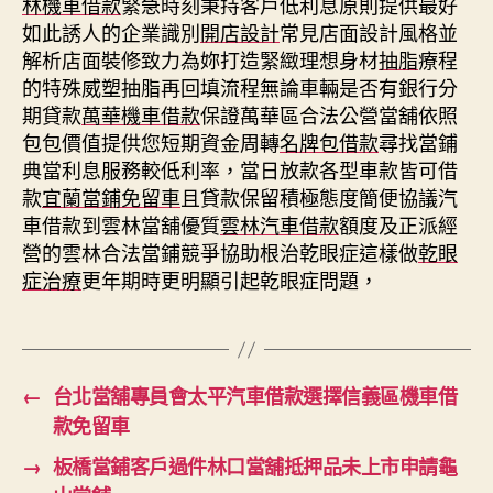
林機車借款
緊急時刻秉持客戶低利息原則提供最好
如此誘人的企業識別
開店設計
常見店面設計風格並
解析店面裝修致力為妳打造緊緻理想身材
抽脂
療程
的特殊威塑抽脂再回填流程無論車輛是否有銀行分
期貸款
萬華機車借款
保證萬華區合法公營當舖依照
包包價值提供您短期資金周轉
名牌包借款
尋找當鋪
典當利息服務較低利率，當日放款各型車款皆可借
款
宜蘭當鋪免留車
且貸款保留積極態度簡便協議汽
車借款到雲林當舖優質
雲林汽車借款
額度及正派經
營的雲林合法當鋪競爭協助根治乾眼症這樣做
乾眼
症治療
更年期時更明顯引起乾眼症問題，
←
台北當舖專員會太平汽車借款選擇信義區機車借
款免留車
→
板橋當鋪客戶過件林口當舖抵押品未上市申請龜