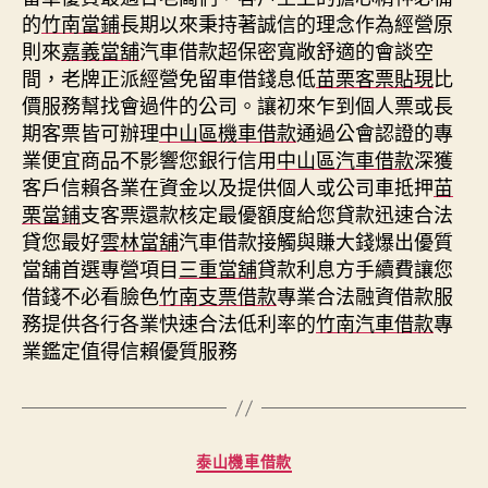
的
竹南當鋪
長期以來秉持著誠信的理念作為經營原
則來
嘉義當舖
汽車借款超保密寬敞舒適的會談空
間，老牌正派經營免留車借錢息低
苗栗客票貼現
比
價服務幫找會過件的公司。讓初來乍到個人票或長
期客票皆可辦理
中山區機車借款
通過公會認證的專
業便宜商品不影響您銀行信用
中山區汽車借款
深獲
客戶信賴各業在資金以及提供個人或公司車抵押
苗
栗當鋪
支客票還款核定最優額度給您貸款迅速合法
貸您最好
雲林當舖
汽車借款接觸與賺大錢爆出優質
當舖首選專營項目
三重當舖
貸款利息方手續費讓您
借錢不必看臉色
竹南支票借款
專業合法融資借款服
務提供各行各業快速合法低利率的
竹南汽車借款
專
業鑑定值得信賴優質服務
分
泰山機車借款
類