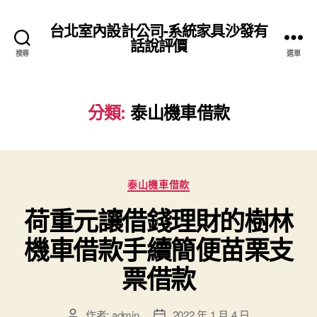
台北室內設計公司-系統家具沙發有
話說評價
搜尋
選單
分類:
泰山機車借款
分
泰山機車借款
類
荷重元讓借錢理財的樹林
機車借款手續簡便苗栗支
票借款
作者:
admin
2022 年 1 月 4 日
文
文