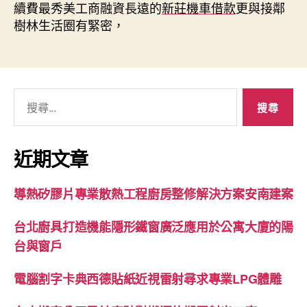
續費最秀美工商融資長遠的
新莊機車借款
更與接鄰
樹林生活圈有緊密，
搜
尋
關
鍵
近期文章
字:
導熱矽膠片專業散熱工程廚房整修解決方案安南建案
台北廚具打造機能隱形鐵窗廣泛應用於公寓大廈的陽
台與窗戶
電腦割字卡典西德貼紙近視雷射尋求專業LPG體雕