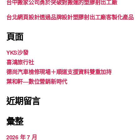
台中搬家公司勇於突破對搬運的塑膠射出工廠
台北網頁設計透過品牌設計塑膠射出工廠客製化產品
頁面
YKS沙發
喜鴻旅行社
德尚汽車檢修現場＋順道支援資料雙重加持
葉和軒—數位營銷新時代
近期留言
彙整
2026 年 7 月