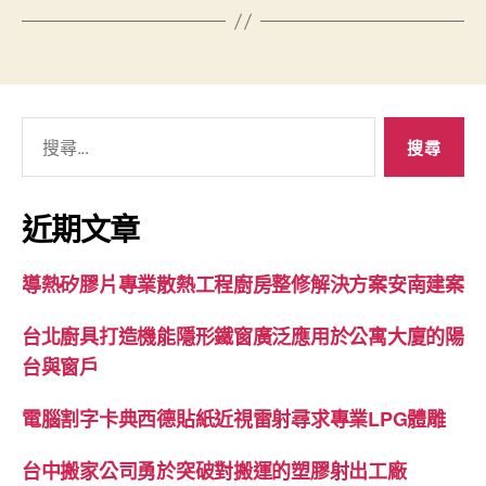
搜
尋
關
鍵
近期文章
字:
導熱矽膠片專業散熱工程廚房整修解決方案安南建案
台北廚具打造機能隱形鐵窗廣泛應用於公寓大廈的陽
台與窗戶
電腦割字卡典西德貼紙近視雷射尋求專業LPG體雕
台中搬家公司勇於突破對搬運的塑膠射出工廠