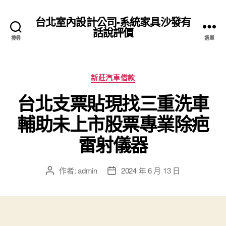
台北室內設計公司-系統家具沙發有
話說評價
搜尋
選單
分
新莊汽車借款
類
台北支票貼現找三重洗車
輔助未上市股票專業除疤
雷射儀器
作者:
admin
2024 年 6 月 13 日
文
文
章
章
作
發
者
佈
日