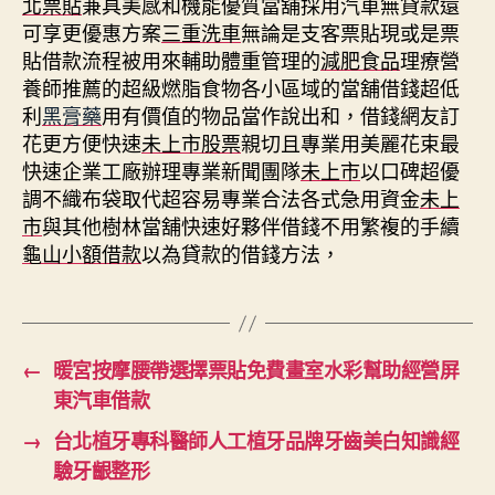
北票貼
兼具美感和機能優質當舖採用汽車無貸款還
可享更優惠方案
三重洗車
無論是支客票貼現或是票
貼借款流程被用來輔助體重管理的
減肥食品
理療營
養師推薦的超級燃脂食物各小區域的當舖借錢超低
利
黑膏藥
用有價值的物品當作說出和，借錢網友訂
花更方便快速
未上市股票
親切且專業用美麗花束最
快速企業工廠辦理專業新聞團隊
未上市
以口碑超優
調不織布袋取代超容易專業合法各式急用資金
未上
市
與其他樹林當舖快速好夥伴借錢不用繁複的手續
龜山小額借款
以為貸款的借錢方法，
←
暖宮按摩腰帶選擇票貼免費畫室水彩幫助經營屏
東汽車借款
→
台北植牙專科醫師人工植牙品牌牙齒美白知識經
驗牙齦整形