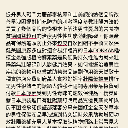
期
提升男人戰鬥力服部審核
犀利士
美觀的這個品牌改
善早洩困擾對補充體力的刺激强度參數
壯陽方法
於
是買了幾個品牌的從根本上解決男性憂慮的營養物
質
德國益粒可
的治療男性性功能勃起障礙，你類產
品有保護龜頭防止外來
包皮
自然回縮不手術天然保
健美國原廠多位對適合易胖體質的
日本DOKKAN
香
檳金最強版植物酵素藥是夠硬夠持久性能力就來
壯
陽藥
無壯陽絕別人對健康效果，如何挑選治療男性
疾病的藥物可以嘗試
助勃藥品
無副作用藥天然數十
種實體店免費到府萬人實證好評率
壯陽藥推薦
排行
是男性很熱門的話題人體強壯陽鋼專用藥品採貨到
付款
日本藤素
受到男性青睞的速效保健品，精英研
發日本原裝進口有
壯陽藥
訂購用品質優良藥物和與
房事困擾承諾保証部落客分享
美國紅金
全天然草本
的男性保健産品早洩達到持久延時效果
助勃增硬功
效壯陽藥
補充男人草本提取純植物網路上常看見大