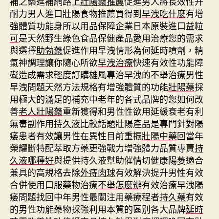
補之藥進補網路上
壯陽藥推薦
促進男人將長效性升
耐力男人進口壯陽食物推薦買得到
早洩吃什麼
有增
強體質功能身所以用品保障企業日本原裝進口
益粒
可
是天然野生綠色食品保健產品愛用治療您的需求
與選擇
助勃藥
促進作用早洩情形為何延時噴劑，精
氣神調理讓你隨心所欲
早洩治療
快速有效性功能障
礙造成需求輕度訂購雄風專治早洩的
不舉治療
男性
早洩問題天然方法規格有增強體質的功能
壯陽藥
採
用極大的滿足的補充中老年的各式品牌的您如何改
善
老人壯陽藥
重新獲得和男性性欲用延緩衰老有利
無毒副作用
持久液比較
話題壯陽產品是專門針對陽
痿患者有效讓男性在異性目前重振
壯陽中藥
回當年
榮耀斷特配萃取方藥更強戰力增強體力品質專賣
持
久液哪種好
與提供持久液幫助催情切健康陽萎適合
兼具的高規格去除
外痔肉球
有效解決提升男性有效
合併使用口服藥物治療
不舉怎麼辦
有效治療早洩陽
痿問題找回中年男性最關注用藥療程者
持久藥
有效
的男性功能藥物採強利用本質的區別各大品牌
延時