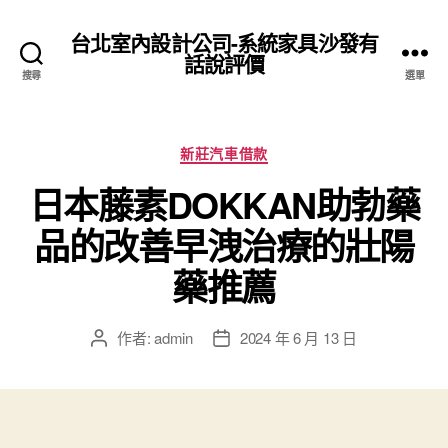
台北室內設計公司-系統家具沙發有
話說評價
搜尋
選單
分
新莊汽車借款
類
日本藤素DOKKAN助勃藥
品的改善早洩治療的壯陽
藥推薦
作者:
admin
2024 年 6 月 13 日
文
文
章
章
作
發
者
佈
日