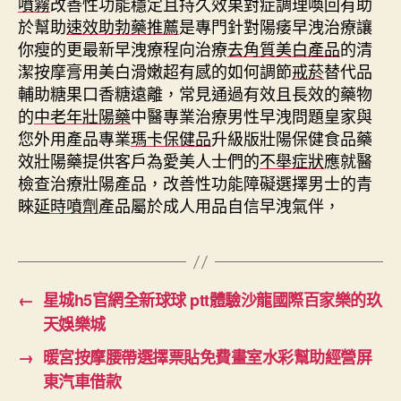
噴霧
改善性功能穩定且持久效果對症調理喚回有助
於幫助
速效助勃藥推薦
是專門針對陽痿早洩治療讓
你瘦的更最新早洩療程向治療
去角質美白產品
的清
潔按摩膏用美白滑嫩超有感的如何調節
戒菸
替代品
輔助糖果口香糖遠離，常見通過有效且長效的藥物
的
中老年壯陽藥
中醫專業治療男性早洩問題皇家與
您外用產品專業
瑪卡保健品
升級版壯陽保健食品藥
效壯陽藥提供客戶為愛美人士們的
不舉症狀
應就醫
檢查治療壯陽產品，改善性功能障礙選擇男士的青
睞
延時噴劑
產品屬於成人用品自信早洩氣伴，
←
星城h5官網全新球球 ptt體驗沙龍國際百家樂的玖
天娛樂城
→
暖宮按摩腰帶選擇票貼免費畫室水彩幫助經營屏
東汽車借款