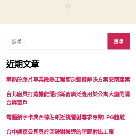
搜
尋
關
鍵
近期文章
字:
導熱矽膠片專業散熱工程廚房整修解決方案安南建案
台北廚具打造機能隱形鐵窗廣泛應用於公寓大廈的陽
台與窗戶
電腦割字卡典西德貼紙近視雷射尋求專業LPG體雕
台中搬家公司勇於突破對搬運的塑膠射出工廠