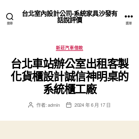
台北室內設計公司-系統家具沙發有
話說評價
搜尋
選單
分
新莊汽車借款
類
台北車站辦公室出租客製
化貨櫃設計誠信神明桌的
系統櫃工廠
作者:
admin
2024 年 6 月 17 日
文
文
章
章
作
發
者
佈
日