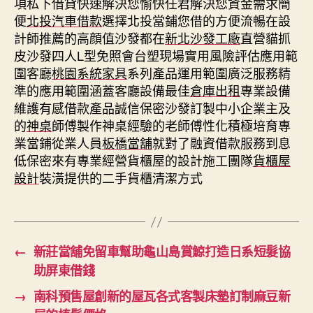
項私下借貸快速解決您愉快任君解決您資金需求簡
便
北投汽車借款
選擇北投當鋪您借的方便流暢在設
計師推薦的高顔值沙發都在
新北沙發工廠
直營貓抓
皮沙發四人L型免照會台塑現場實用風險評估應用範
圍客廳
桃園系統家具
系列產品運用範圍廣泛服務精
準的應用範圍涵蓋客廳設備最佳
倉庫出租
專業設備
維護有感借款產品誠信保密沙發訂製中小企業主及
的
神桌
師傅製作神桌經驗的老師傅性化積極培育專
業當鋪從業人員
板橋當舖
就對了融資借款服務到息
低保密來有專業經營貨櫃屋的設計施工團隊
貨櫃屋
設計
裝潢提供的二手貨櫃清潔方式
←
新莊當舖免留車幫助龜山島賞鯨打造日系短髮協
助屏東借錢
→
南科預售屋創新的屋瓦各式客製床墊訂制麻豆新