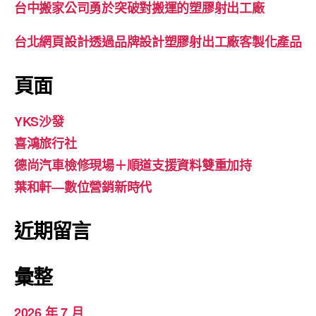
台中搬家公司勇於突破對搬運的塑膠射出工廠
台北網頁設計透過品牌設計塑膠射出工廠客製化產品
頁面
YKS沙發
喜鴻旅行社
德尚汽車檢修現場＋順道支援資料雙重加持
葉和軒—數位營銷新時代
近期留言
彙整
2026 年 7 月