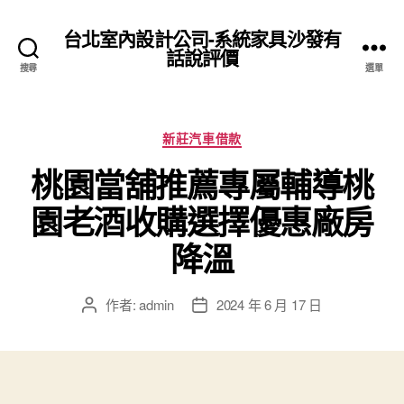
台北室內設計公司-系統家具沙發有
話說評價
搜尋
選單
分
新莊汽車借款
類
桃園當舖推薦專屬輔導桃
園老酒收購選擇優惠廠房
降溫
作者:
admin
2024 年 6 月 17 日
文
文
章
章
作
發
者
佈
日