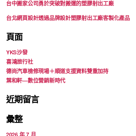
台中搬家公司勇於突破對搬運的塑膠射出工廠
台北網頁設計透過品牌設計塑膠射出工廠客製化產品
頁面
YKS沙發
喜鴻旅行社
德尚汽車檢修現場＋順道支援資料雙重加持
葉和軒—數位營銷新時代
近期留言
彙整
2026 年 7 月