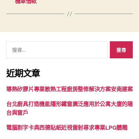
機車借款
搜
尋
關
鍵
近期文章
字:
導熱矽膠片專業散熱工程廚房整修解決方案安南建案
台北廚具打造機能隱形鐵窗廣泛應用於公寓大廈的陽
台與窗戶
電腦割字卡典西德貼紙近視雷射尋求專業LPG體雕