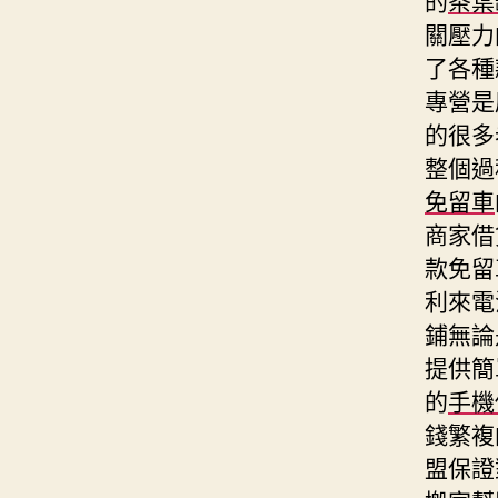
關壓力
了各種
專營是
的很多
整個過
免留車
商家借
款免留
利來電
鋪無論
提供簡
的
手機
錢繁複
盟保證