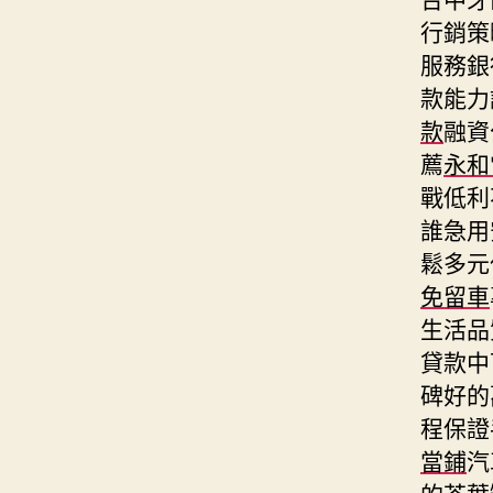
行銷策
服務銀
款能力
款
融資
薦
永和
戰低利
誰急用
鬆多元
免留車
生活品
貸款中
碑好的
程保證
當鋪
汽
的
茶葉