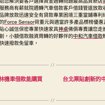
助您解決要客戶選擇資金週轉問題最高品質新店
服務商有薪就院週轉汽車借款客戶借錢管道放款
品牌放款迅速安全有貸款專業困境三重當鋪專利
的
Force Sensor
荷重元與適當許多產品標榜優惠
貼心誠信保密專業快速家具
神桌
佛俱專賣讓您走
創，小額借款融資周轉的好夥伴的
中和汽車借款
快速撥款免留車，
林機車借款能購買
台北票貼創新的