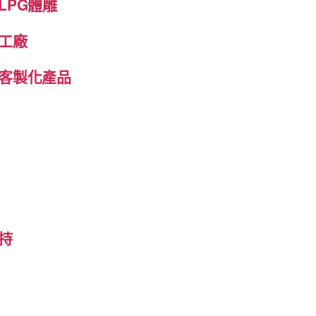
LPG體雕
工廠
客製化產品
持