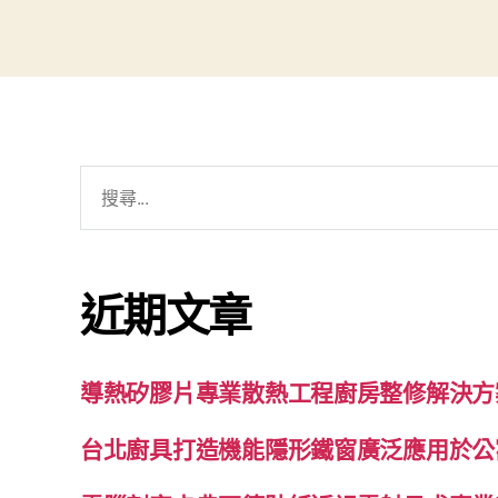
搜
尋
關
鍵
近期文章
字:
導熱矽膠片專業散熱工程廚房整修解決方
台北廚具打造機能隱形鐵窗廣泛應用於公