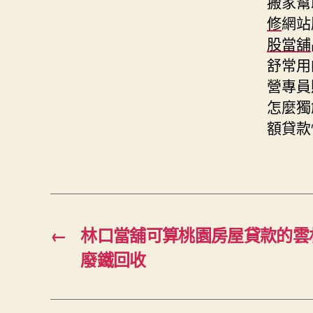
搬家幫
修
網站
股當舖
舒常用
營專員
怎麼獨
額貸款
←
林口當舖可算桃園房屋貸款的雲
廢鐵回收