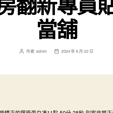
房翻新專員
當舖
作者:
admin
2024 年 6 月 22 日
文
文
章
章
作
發
者
佈
日
期
齒矯正的膠原蛋白凍11點 50分 28秒
別家非常正