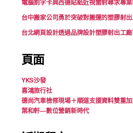
電腦割字卡典西德貼紙近視雷射尋求專業
台中搬家公司勇於突破對搬運的塑膠射出
台北網頁設計透過品牌設計塑膠射出工廠
頁面
YKS沙發
喜鴻旅行社
德尚汽車檢修現場＋順道支援資料雙重加
葉和軒—數位營銷新時代