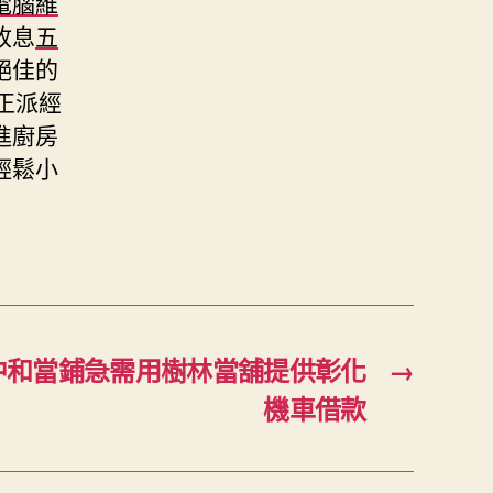
電腦維
收息
五
絕佳的
正派經
進廚房
輕鬆小
中和當鋪急需用樹林當舖提供彰化
→
機車借款