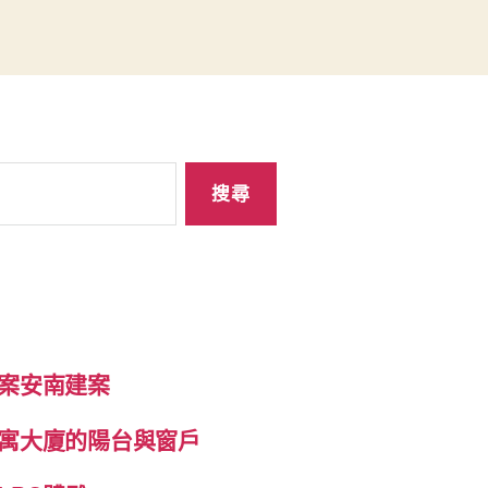
案安南建案
寓大廈的陽台與窗戶