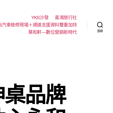
YKS沙發
喜鴻旅行社
尚汽車檢修現場＋順道支援資料雙重加持
葉和軒—數位營銷新時代
搜尋
神桌品牌