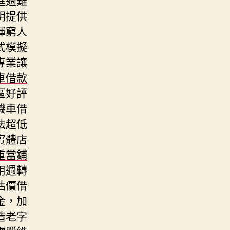
明提供
揮窮人
式模擬
專業讓
車借款
區好評
機車借
法超低
實體店
重當鋪
用週轉
估價借
金，加
造老字