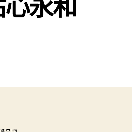
貼心永和
派品牌