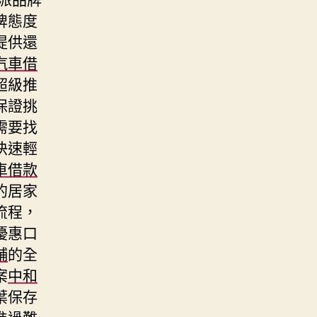
牌態度
提供還
汽車借
超級推
保證挑
需要找
快速輕
車借款
的居家
流程，
優惠口
舖
的全
案
中和
葉保存
進過難