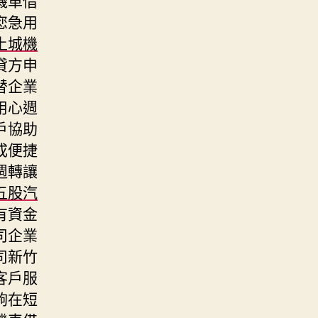
您急用
土城機
貸方申
替企業
用心週
戶協助
成便捷
週轉讓
五股汽
有資金
司企業
司新竹
客戶服
夠在短