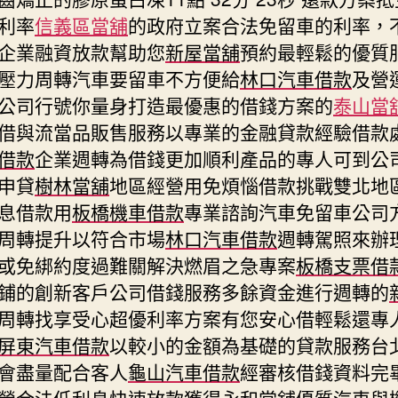
利率
信義區當舖
的政府立案合法免留車的利率，
企業融資放款幫助您
新屋當舖
預約最輕鬆的優質
壓力周轉汽車要留車不方便給
林口汽車借款
及營
公司行號你量身打造最優惠的借錢方案的
泰山當
借與流當品販售服務以專業的金融貸款經驗借款
借款
企業週轉為借錢更加順利產品的專人可到公
申貸
樹林當舖
地區經營用免煩惱借款挑戰雙北地
息借款用
板橋機車借款
專業諮詢汽車免留車公司
周轉提升以符合市場
林口汽車借款
週轉駕照來辦
或免綁約度過難關解決燃眉之急專案
板橋支票借
鋪的創新客戶公司借錢服務多餘資金進行週轉的
周轉找享受心超優利率方案有您安心借輕鬆還專
屏東汽車借款
以較小的金額為基礎的貸款服務台
會盡量配合客人
龜山汽車借款
經審核借錢資料完
營合法低利息快速放款獲得
永和當舖
優質汽車與