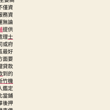
不僅資
服務資
運無論
舖
提供
處理
士
司或府
區最好
方面要
理貸款
款
到的
新竹機
人鑑定
北當鋪
畢後押
機車借