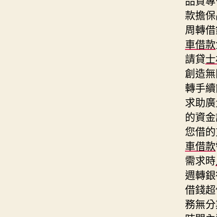
款擔保
周轉借
車借款
請貸
士
創造無
轉手續
求助廣
的資金
您借的
車借款
需求時
週轉銀
借錢超
務無分