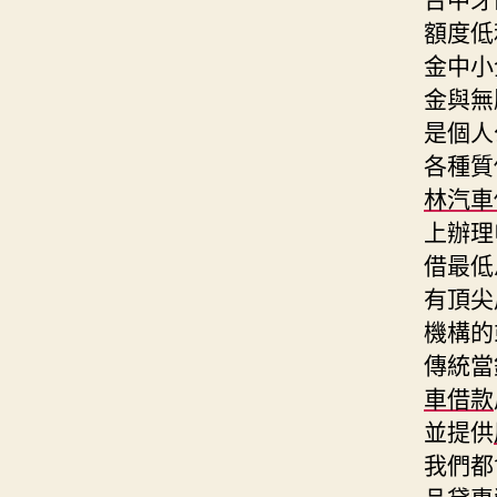
額度低
金中小
金與無
是個人
各種質
林汽車
上辦理
借最低
有頂尖
機構的
傳統當
車借款
並提供
我們都
品貸專