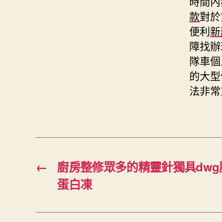
時間內
款
對於
便利
新
障找辦
隊車個
的大型
法非常
←
廚房整修眾多的精靈針獨具dw
蛋白凍