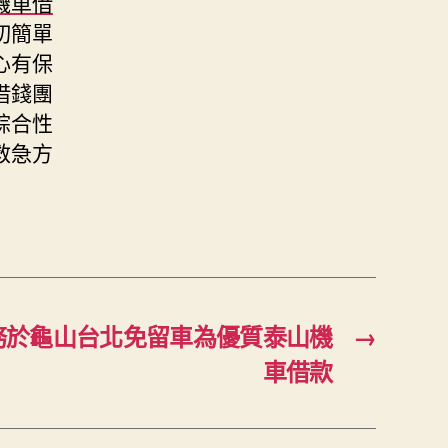
機車借
切簡單
心有保
借錢團
綜合性
救急方
務於龜山台北免留車為優質泰山機
→
車借款