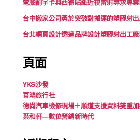
電腦割字卡典西德貼紙近視雷射尋求專業
台中搬家公司勇於突破對搬運的塑膠射出
台北網頁設計透過品牌設計塑膠射出工廠
頁面
YKS沙發
喜鴻旅行社
德尚汽車檢修現場＋順道支援資料雙重加
葉和軒—數位營銷新時代