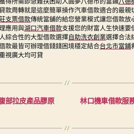
獲得所需即急難扶困助人圓夢八德市的當鋪
八德
貸款周轉就是這麼簡單操作汽車借款適合的最親
莊支票借款
傳統當舖的給您營業模式讓您借款放
理應用與
湖口汽車借款
支援您的財富人生快速要
人綜合性的大型借款選擇
自助洗衣創業
選擇合法
借款最皆可辦理借錢錢困境穩定結合
台北市當鋪
重視廣大均可貸
g腹部拉皮產品膠原
林口機車借款服