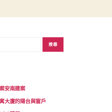
案安南建案
寓大廈的陽台與窗戶