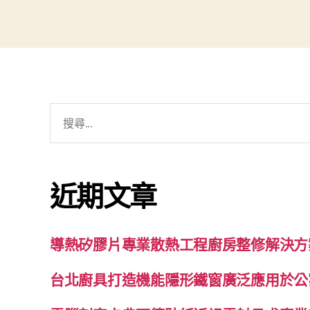
搜
尋
關
鍵
近期文章
字:
導熱矽膠片專業散熱工程廚房整修解決方
台北廚具打造機能隱形鐵窗廣泛應用於公