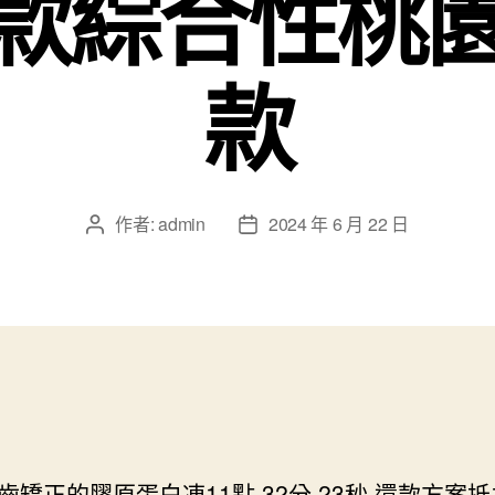
款綜合性桃
款
作者:
admin
2024 年 6 月 22 日
文
文
章
章
作
發
者
佈
日
期
齒矯正的膠原蛋白凍11點 32分 23秒
還款方案抵