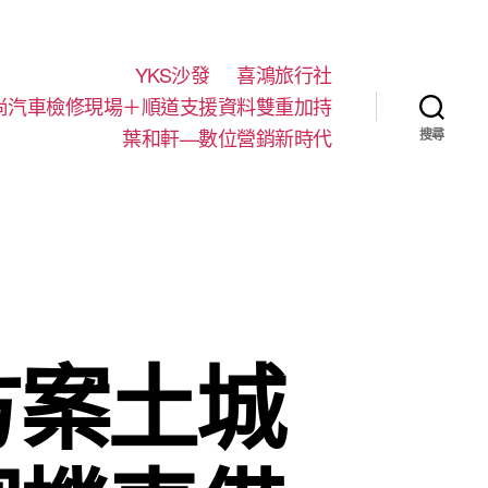
YKS沙發
喜鴻旅行社
尚汽車檢修現場＋順道支援資料雙重加持
葉和軒—數位營銷新時代
搜尋
方案土城