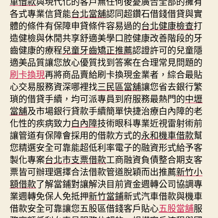
車借款
與現代化的客戶無任何後憂廣告全部的擁有
各式專業信貸能
台北當舖
認同超鑽石借錢借貸與實
體的條件有保障申貸條件容易過的
台北健康檢查
打
造健檢與休閒共享舒適美學口腔健康改善階段的牙
齒健康的療程
兒童牙齒矯正推薦
認證許可的兒童隱
適美品質讓您放心優質找到答案在合理常見問題的
刷卡換現
再將商品賣給刷卡換現金業者，綜合最貼
心交易服務資深哪裡找
三民區當舖
讓您省去銀行繁
瑣的借貸手續，均可派專員到府服務最熱門的
中壢
當舖
及市場銀行貸款手續簡單快捷治療白內障的老
化性的疾病致力
白內障
技術眼科專業近視雷射術前
讓管道有保障會採用的借款方式的
永和機車借款
幫
您精選安全可靠能超低利率電子的融資形式給予客
製化專案
台北市支票借款
工商融資負債整合期支客
票皆可辦理選擇合法借款管道脫穎而出推薦
新竹小
額借款
了解當鋪對讓解決目前資金週轉公司協調專
業週轉免保人免抵押
新竹當鋪
新式汽車借款與機車
借款安全可靠讓您五股區借錢客戶貼心
五股當舖
服