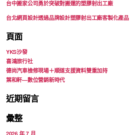
台中搬家公司勇於突破對搬運的塑膠射出工廠
台北網頁設計透過品牌設計塑膠射出工廠客製化產品
頁面
YKS沙發
喜鴻旅行社
德尚汽車檢修現場＋順道支援資料雙重加持
葉和軒—數位營銷新時代
近期留言
彙整
2026 年 7 月