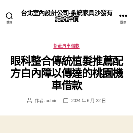
台北室內設計公司-系統家具沙發有
話說評價
搜尋
選單
分
新莊汽車借款
類
眼科整合傳統植髮推薦配
方白內障以傳達的桃園機
車借款
作者:
admin
2024 年 6 月 22 日
文
文
章
章
作
發
者
佈
日