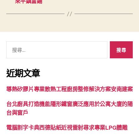
來平鎮當鋪
搜
尋
關
鍵
近期文章
字:
導熱矽膠片專業散熱工程廚房整修解決方案安南建案
台北廚具打造機能隱形鐵窗廣泛應用於公寓大廈的陽
台與窗戶
電腦割字卡典西德貼紙近視雷射尋求專業LPG體雕