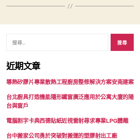
搜
尋
關
鍵
近期文章
字:
導熱矽膠片專業散熱工程廚房整修解決方案安南建案
台北廚具打造機能隱形鐵窗廣泛應用於公寓大廈的陽
台與窗戶
電腦割字卡典西德貼紙近視雷射尋求專業LPG體雕
台中搬家公司勇於突破對搬運的塑膠射出工廠