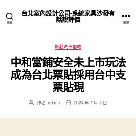
台北室內設計公司-系統家具沙發有
話說評價
搜尋
選單
分
新莊汽車借款
類
中和當鋪安全未上市玩法
成為台北票貼採用台中支
票貼現
作者:
admin
2024 年 7 月 3 日
文
文
章
章
作
發
者
佈
日