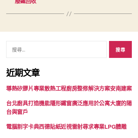
廢鐵回收
搜
尋
關
鍵
近期文章
字:
導熱矽膠片專業散熱工程廚房整修解決方案安南建案
台北廚具打造機能隱形鐵窗廣泛應用於公寓大廈的陽
台與窗戶
電腦割字卡典西德貼紙近視雷射尋求專業LPG體雕