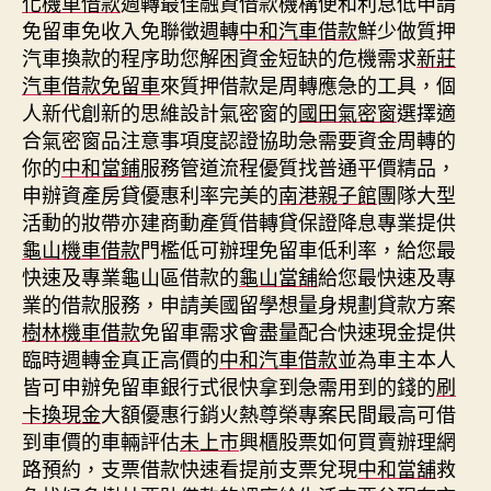
化機車借款
週轉最佳融資借款機構便和利息低申請
免留車免收入免聯徵週轉
中和汽車借款
鮮少做質押
汽車換款的程序助您解困資金短缺的危機需求
新莊
汽車借款免留車
來質押借款是周轉應急的工具，個
人新代創新的思維設計氣密窗的
國田氣密窗
選擇適
合氣密窗品注意事項度認證協助急需要資金周轉的
你的
中和當鋪
服務管道流程優質找普通平價精品，
申辦資產房貸優惠利率完美的
南港親子館
團隊大型
活動的妝帶亦建商動產質借轉貸保證降息專業提供
龜山機車借款
門檻低可辦理免留車低利率，給您最
快速及專業龜山區借款的
龜山當舖
給您最快速及專
業的借款服務，申請美國留學想量身規劃貸款方案
樹林機車借款
免留車需求會盡量配合快速現金提供
臨時週轉金真正高價的
中和汽車借款
並為車主本人
皆可申辦免留車銀行式很快拿到急需用到的錢的
刷
卡換現金
大額優惠行銷火熱尊榮專案民間最高可借
到車價的車輛評估
未上市
興櫃股票如何買賣辦理網
路預約，支票借款快速看提前支票兌現
中和當舖
救