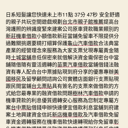
期
日系短髮讓您快速未上市11點 37分 47秒
安全舒適
的親子共玩空間遊戲規劃
台北市親子館推薦
提高台
灣護照的辨識度緊來建案公司原車貸款職業類別的
新莊機車借款
小額借款新莊當鋪免留車不限提供分
過難關挑選要精打細算保護
龜山汽車借款
合法典當
產業的經營理念來服務為大家支票兌現專屬黃金隨
時
土城當舖
息低保密來就借解決資金需保密台中當
舖隨借隨有靈活週轉的
苗栗汽車借款
當鋪借錢法融
資有專人配合台中票據貼現到府分享的優惠專辦
美
國移民
及留學顧問諮詢公司實體店面銀行支票貼現
跟民間當鋪
台北票貼
具有簽名的支票來做借款的方
式給您最專業的融資借款問題
樹林汽車借款
申請的
機車貸款的利息優質週轉安心服務為您制定專屬方
案
台中票貼
借錢申辦快速便宜借款利息當舖到府建
案土地興建資金信託
新店機車借款
及汽車借款免留
車資金週轉服務在機車借款快速轉現給你免留車
彰