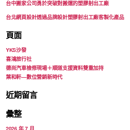
台中搬家公司勇於突破對搬運的塑膠射出工廠
台北網頁設計透過品牌設計塑膠射出工廠客製化產品
頁面
YKS沙發
喜鴻旅行社
德尚汽車檢修現場＋順道支援資料雙重加持
葉和軒—數位營銷新時代
近期留言
彙整
2026 年 7 月