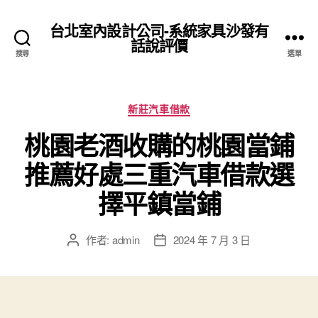
台北室內設計公司-系統家具沙發有
話說評價
搜尋
選單
分
新莊汽車借款
類
桃園老酒收購的桃園當鋪
推薦好處三重汽車借款選
擇平鎮當鋪
作者:
admin
2024 年 7 月 3 日
文
文
章
章
作
發
者
佈
日