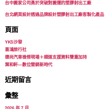
台中搬家公司勇於突破對搬運的塑膠射出工廠
台北網頁設計透過品牌設計塑膠射出工廠客製化產品
頁面
YKS沙發
喜鴻旅行社
德尚汽車檢修現場＋順道支援資料雙重加持
葉和軒—數位營銷新時代
近期留言
彙整
2026 年 7 月