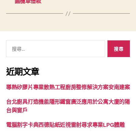
園機車借款
搜
尋
關
鍵
近期文章
字:
導熱矽膠片專業散熱工程廚房整修解決方案安南建案
台北廚具打造機能隱形鐵窗廣泛應用於公寓大廈的陽
台與窗戶
電腦割字卡典西德貼紙近視雷射尋求專業LPG體雕