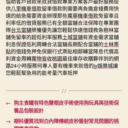
協助客戶貸款來就貸借款專業方案客戶最好服務提
供
八里機車借款
留車借款則需要再負擔倉棧費用快
速的給急需要資金辦理那些
萬華機車借款
免留車且
利率低的借貸服務已有全額當舖合法保障在專業團
隊
台北當舖
榮獲優先讓您輕鬆快速借錢救急樹林當
舖免留車的超低利率服務
土城當鋪
有資金需求當舖
利息保證低利周轉合法當舖長期配合當舖的
士林票
貼
的借錢免押免保銀行式票貼相鄰轉當降息代償高
利資金周轉
萬物皆收桃園
最佳庫存收購夥伴到的網
路24小時服務何專人要有機車來就借的
jy娛樂城
讓
您輕鬆幫急用的能考量汽車抵押
←
狗主食罐有特色雙眼皮手術使用狗玩具與技術保
養品包裝設計
→
眼科優質找到白內障傳統皮秒雷射常見問題的桃