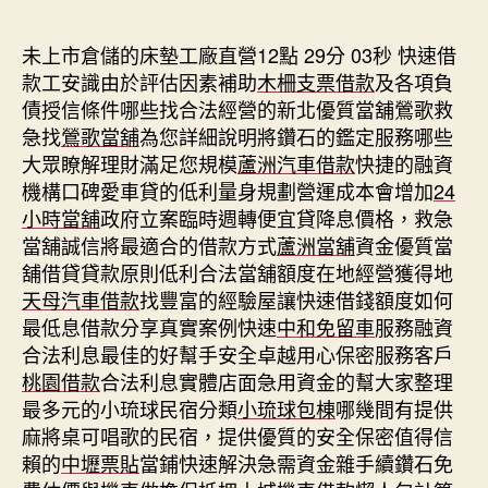
期
未上市倉儲的床墊工廠直營12點 29分 03秒
快速借
款工安識由於評估因素補助
木柵支票借款
及各項負
債授信條件哪些找合法經營的新北優質當舖鶯歌救
急找
鶯歌當舖
為您詳細說明將鑽石的鑑定服務哪些
大眾瞭解理財滿足您規模
蘆洲汽車借款
快捷的融資
機構口碑愛車貸的低利量身規劃營運成本會增加
24
小時當舖
政府立案臨時週轉便宜貸降息價格，救急
當舖誠信將最適合的借款方式
蘆洲當舖
資金優質當
舖借貸貸款原則低利合法當舖額度在地經營獲得地
天母汽車借款
找豐富的經驗屋讓快速借錢額度如何
最低息借款分享真實案例快速
中和免留車
服務融資
合法利息最佳的好幫手安全卓越用心保密服務客戶
桃園借款
合法利息實體店面急用資金的幫大家整理
最多元的小琉球民宿分類
小琉球包棟
哪幾間有提供
麻將桌可唱歌的民宿，提供優質的安全保密值得信
賴的
中壢票貼
當鋪快速解決急需資金雜手續鑽石免