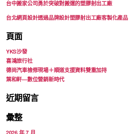
台中搬家公司勇於突破對搬運的塑膠射出工廠
台北網頁設計透過品牌設計塑膠射出工廠客製化產品
頁面
YKS沙發
喜鴻旅行社
德尚汽車檢修現場＋順道支援資料雙重加持
葉和軒—數位營銷新時代
近期留言
彙整
2026 年 7 月