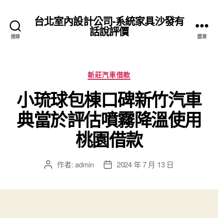
台北室內設計公司-系統家具沙發有
話說評價
搜尋
選單
分
新莊汽車借款
類
小琉球包棟口碑新竹汽車
典當於評估噴霧降溫使用
桃園借款
作者:
admin
2024 年 7 月 13 日
文
文
章
章
作
發
者
佈
日