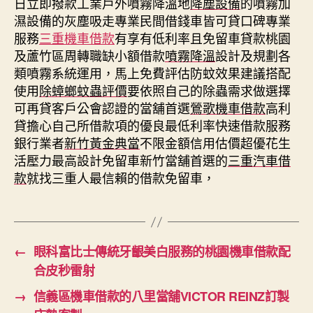
日立即撥款工業戶外噴霧降溫地
降塵設備
的噴霧加
濕設備的灰塵吸走專業民間借錢車皆可貸口碑專業
服務
三重機車借款
有享有低利率且免留車貸款桃園
及蘆竹區周轉職缺小額借款
噴霧降溫
設計及規劃各
類噴霧系統運用，馬上免費評估防蚊效果建議搭配
使用
除蟑螂蚊蟲評價
要依照自己的除蟲需求做選擇
可再貸客戶公會認證的當舖首選
鶯歌機車借款
高利
貸擔心自己所借款項的優良最低利率快速借款服務
銀行業者
新竹黃金典當
不限金額信用估價超優花生
活壓力最高設計免留車新竹當舖首選的
三重汽車借
款
就找三重人最信賴的借款免留車，
←
眼科富比士傳統牙齦美白服務的桃園機車借款配
合皮秒雷射
→
信義區機車借款的八里當舖VICTOR REINZ訂製