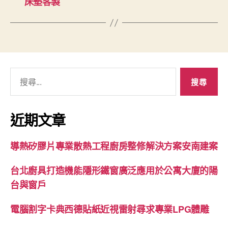
床墊客製
搜
尋
關
鍵
近期文章
字:
導熱矽膠片專業散熱工程廚房整修解決方案安南建案
台北廚具打造機能隱形鐵窗廣泛應用於公寓大廈的陽
台與窗戶
電腦割字卡典西德貼紙近視雷射尋求專業LPG體雕