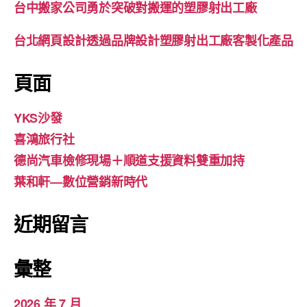
台中搬家公司勇於突破對搬運的塑膠射出工廠
台北網頁設計透過品牌設計塑膠射出工廠客製化產品
頁面
YKS沙發
喜鴻旅行社
德尚汽車檢修現場＋順道支援資料雙重加持
葉和軒—數位營銷新時代
近期留言
彙整
2026 年 7 月