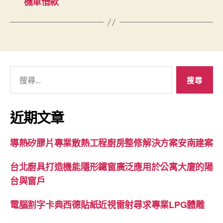
機車借款
搜
尋
關
鍵
近期文章
字:
導熱矽膠片專業散熱工程廚房整修解決方案安南建案
台北廚具打造機能隱形鐵窗廣泛應用於公寓大廈的陽
台與窗戶
電腦割字卡典西德貼紙近視雷射尋求專業LPG體雕