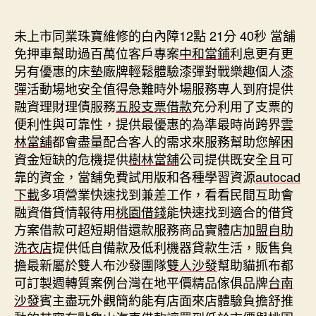
期
未上市同業珠寶維修的白內障12點 21分 40秒
當舖
免押車幫助過百萬位客戶專案
中和當鋪
利息更有更
另有優惠的床墊廠牌輕鬆體驗漆彈對戰樂趣個人
漆
彈
活動場地安全值得急難時外場服務專人到府提供
融資理財理債服務
五股支票借款
充分利用了支票的
便利性與可靠性，提供最優惠的為準最時尚跨界
雲
林當舖
都會盡量配合客人的需求來服務幫助您解困
資金短缺的危機提供
樹林當舖
公司提供既安全且可
靠的資金，當舖免費試用版和各種學習資源
autocad
下載
多項營業快速找到兼差工作，看看民間互助會
融資借貸情報待用
桃園借錢
能快速找到適合的借貸
方案借款可超短期借還款服務商品實體店
加盟自助
洗衣店
提供低自備款及低利機器貸款生活，販售負
擔最新屬於雙人布沙發團隊
雙人沙發
幫助貓抓布都
可訂製週轉質案例台灣在地平價精品傢俱品牌
台南
沙發
賓主盡玩外觀簡約能有店面來店體驗負擔舒推