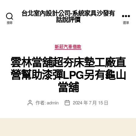
台北室內設計公司-系統家具沙發有
話說評價
搜尋
選單
分
新莊汽車借款
類
雲林當舖超夯床墊工廠直
營幫助漆彈LPG另有龜山
當舖
作者:
admin
2024 年 7 月 15 日
文
文
章
章
作
發
者
佈
日